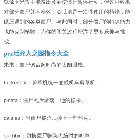
就像玉米投手能投出黄油使僵尸暂停行动，但这种效果
对部分僵尸并不奏效；窝瓜则是一次性使用的植物，能
碾压遇到的各类僵尸。与此同时，部分僵尸的特殊能力
也能克制植物，为你的闯关过程增添了更多乐趣与挑
战。
pvz活死人之园指令大全
未来：僵尸佩戴起时尚的太阳眼镜。
trickedout：剪草机统一变成机车剪草机。
pinata：僵尸死后散落一地的糖果。
daisies：当僵尸被杀后掉下一些雏菊。
sukhbir：切换僵尸唿唤大脑时的叫声。