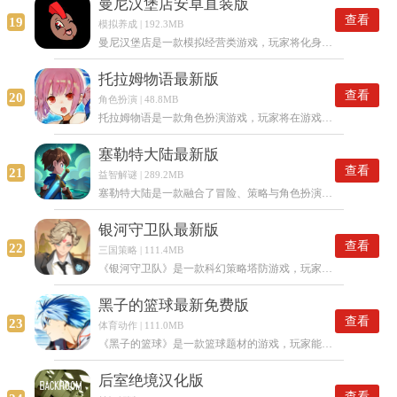
曼尼汉堡店安卓直装版
查看
19
模拟养成 | 192.3MB
曼尼汉堡店是一款模拟经营类游戏，玩家将化身汉堡店的店主，凭借制作可口的汉堡与贴心的服务来招揽顾客，达成店铺经营扩张的目标。游戏画面清新讨喜，操作简便容易上手，十分适合用来休闲放松。
托拉姆物语最新版
查看
20
角色扮演 | 48.8MB
托拉姆物语是一款角色扮演游戏，玩家将在游戏中扮演一个角色，探索一个虚构的世界，并与各种人物和生物进行互动。游戏具有丰富的故事情节和多种任务，玩家可以选择自己的道路和决策，从而影响游戏的结果。
塞勒特大陆最新版
查看
21
益智解谜 | 289.2MB
塞勒特大陆是一款融合了冒险、策略与角色扮演元素的多人在线游戏。玩家将在游戏中化身勇敢的冒险者，探索神秘莫测的塞勒特大陆，揭开隐藏在这片大陆背后的秘密，同时与其他玩家展开策略较量，争夺各类资源，共同战胜强大的敌人。
银河守卫队最新版
查看
22
三国策略 | 111.4MB
《银河守卫队》是一款科幻策略塔防游戏，玩家需指挥银河系守卫队抵御外星生物的入侵，凭借丰富的策略元素与独特设定，深受玩家喜爱。
黑子的篮球最新免费版
查看
23
体育动作 | 111.0MB
《黑子的篮球》是一款篮球题材的游戏，玩家能够在游戏中扮演各式各样的角色，感受不同的篮球赛事。游戏画面精致美观，操作方式简便易懂，使玩家能够轻松掌握并开始游玩。
后室绝境汉化版
查看