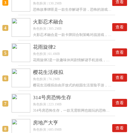
查看
3
角色扮演 | 130.2MB
恐怖故事绑匪是一款生存解谜手游，恐怖的游戏氛围，玩家在游戏中扮演绑匪的角色，需要完成特定的任务，寻找大量的道具线索，随时开始游戏，单机也能玩，感兴趣的玩家欢迎下载体验！
火影忍术融合
查看
4
角色扮演 | 305.2MB
火影忍术融合是一款卡牌回合制策略对战游戏，火影人物角色齐全，丰富的形象等你来收集选择，各种刺激的回合制战斗玩法，体验不同的角色战斗力，强大的技能阵容搭配为你推荐，赶快来这里下载试试吧！
花雨旋律2
查看
5
角色扮演 | 61.4MB
花雨旋律2是一款趣味休闲剧情解谜手机游戏，玩家可以在游戏中自由的交流对话，通过做任务寻找各种线索，每个章节都有专属的目标需要挑战，体验刺激的闯关过程，感兴趣的朋友快来下载吧！
樱花生活模拟
查看
6
角色扮演 | 76.2MB
樱花生活模拟自由开放式的校园生活冒险手游，超级多的npc角色和你互动，不会感到无聊的精彩剧情，真是体验到重温校园时光，玩家还可以自己更换角色时装，十分精致的服装任你搭配，日常生活任务非常有趣，快下载体验一下吧！
314号房恐怖生存
查看
7
角色扮演 | 223.1MB
314号房恐怖生存，一款无需联网也能玩的恐怖风游戏，您需要利用手中的武器击败所有僵尸，射击游戏爱好者尤其不能错过！期待你的绝佳表现！
房地产大亨
查看
8
角色扮演 | 685.0MB