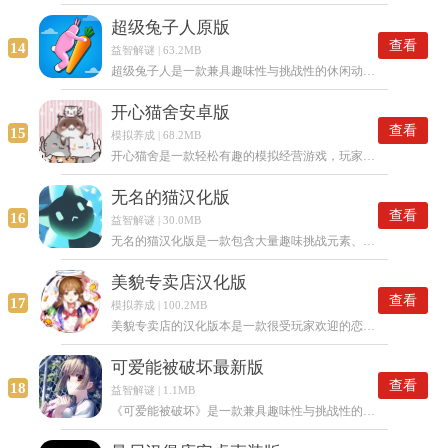
超级兔子人原版
查看
14
益智解谜 | 63.2MB
超级兔子人是一款兼具趣味性与挑战性的休闲动作冒险游戏。玩家将化身超级兔子人，在风格各异的关卡里，借助跳跃、奔跑、抓取等操作，越过重重障碍，达成各类任务。凭借呆萌可爱的美术风格、魔性搞笑的玩法以及多样的游戏模式，它收获了众多玩家的青睐。
开心猫舍安卓版
查看
15
模拟养成 | 68.2MB
开心猫舍是一款轻松有趣的模拟经营游戏，玩家将化身猫舍主人，照料并养育各类萌趣猫咪。游戏画面精致，音效温暖，能让玩家在忙碌生活里寻得一份惬意与欢乐。
无名的猫汉化版
查看
16
益智解谜 | 30.0MB
无名的猫汉化版是一款包含大量趣味挑战元素、十分考验玩家反应能力的横版冒险闯关游戏。在游戏里，玩家会化身为一只可爱的小猫咪参与竞技挑战，需要不断操控小猫咪灵活跳跃，闯过一关又一关。这个版本经过中文汉化处理，用户操作起来会更便捷。
美貌专卖店汉化版
查看
17
模拟养成 | 100.2MB
美貌专卖店的汉化版本是一款很受玩家欢迎的恋爱游戏。它凭借精美的画面和丰富的剧情吸引了众多玩家，使玩家在游戏里感受到恋爱的甜蜜与乐趣。
可爱能被破坏最新版
查看
18
益智解谜 | 1.1MB
《可爱能被破坏》是一款兼具趣味性与挑战性的休闲益智游戏。在游戏里，玩家要操控可爱的角色，通过破坏各类障碍和物品，来完成不同的任务与挑战。