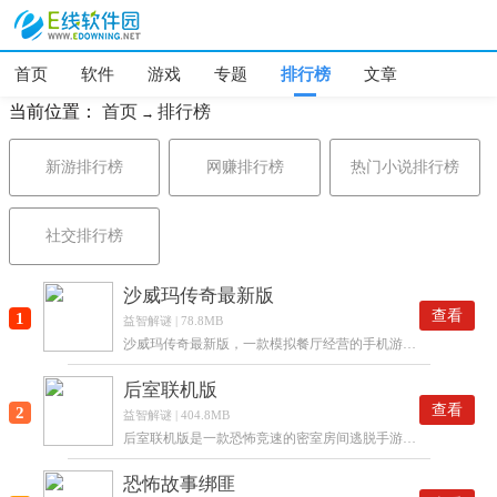
首页
软件
游戏
专题
排行榜
文章
当前位置：
首页
排行榜
→
新游排行榜
网赚排行榜
热门小说排行榜
社交排行榜
沙威玛传奇最新版
查看
1
益智解谜 | 78.8MB
沙威玛传奇最新版，一款模拟餐厅经营的手机游戏，支持多语言的游戏模式，玩家可以自由制作出各种美食，享受更棒的经营玩法，体验多种多样的互动方式！
后室联机版
查看
2
益智解谜 | 404.8MB
后室联机版是一款恐怖竞速的密室房间逃脱手游，寻找各种解谜任务，丰富的游戏地图场景多样化，需要玩家去挑战解锁更多的关卡冒险，寻找各个地方隐藏的线索任务，解开谜题，支持4人联机组队游戏！
恐怖故事绑匪