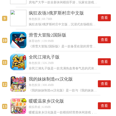
房地产大亨一款全新休闲模拟手游，玩家在游戏中建造城市，一步步成为房地产大亨的任务。超多趣味合理的游戏模式，不断的扩展你的城市，建造更多的房产、商业店铺，达到利润最大化获得更多的资源收益，十分沉浸式有挑战性，快下载试试吧！
疯狂农场3俄罗斯村庄中文版
查看
9
角色扮演 | 69.7MB
疯狂农场3俄罗斯村庄中文版，沉浸式农场模拟经营手游，逼真动态游戏场景十分高清，丰富多样的剧情玩法，还有超级多的小动物需要你来收养，自由度相当高的玩法，不断的扩大农场经营，建造更多的房屋生活，有兴趣的小伙伴快来下载体验吧！
滑雪大冒险2国际版
查看
10
体育动作 | 139.9MB
《滑雪大冒险2国际版》是一款备受欢迎的滑雪冒险游戏。它的画面十分高清，操作也比较简单易上手，适合所有玩家体验。在滑雪过程中，玩家需要小心应对各种危险与陷阱，像倒下的树木、突起的岩石以及深不见底的裂缝等。这就要求玩家拥有敏捷的反应能力和精准的操作技巧，才能顺利摆脱雪崩的追击，最终赢得奖励。
全民江湖丸子版
查看
11
角色扮演 | 326.2MB
全民江湖丸子版是一款充满热血青春气息的武侠MMORPG，以经典的五绝传说为故事背景，打造出一个开放自由的武侠世界。玩家可以在这里尽情探索遍布神秘色彩的秘境，感受飞檐走壁的快意、门派之间的激烈斗争等诸多经典武侠玩法。同时，游戏中独特的青春纪事系统会全程记录你在江湖中的每一步成长，陪伴你从初入江湖的菜鸟逐步蜕变为一代宗师，再次点燃那段热血沸腾的武侠梦想！
我的妹妹制造ex汉化版
查看
12
角色扮演 | 308.4MB
《我的妹妹制造ex汉化版》是一款与《我的妹妹哪有这么可爱！》同名的游戏，玩家可以在游戏中扮演漫画男主角京介。在游戏里，玩家的任务是选择自己的攻略目标，通过与目标进行各种甜蜜互动来推进剧情。游戏设有多种不同结局，玩家的每一次选择都会对剧情的发展产生影响。
暖暖温泉乡汉化版
查看
13
模拟养成 | 6.8MB
暖暖温泉乡汉化版是一款模拟经营类休闲游戏，玩家需经营一家温泉度假村，通过合理规划资源、升级设施、吸引顾客，最终打造顶级温泉度假村。汉化版能让玩家更轻松地理解游戏内容，尽情享受游戏乐趣。