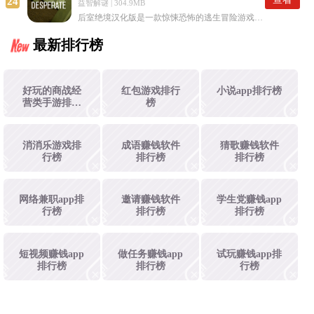
24
益智解谜 | 304.9MB
后室绝境汉化版是一款惊悚恐怖的逃生冒险游戏。它为玩家构建了一个宏大的暗黑密室世界，场景阴森可怖，氛围紧张刺激。玩家需在各类恐怖环境与惊心动魄的挑战中，仔细观察环境，破解谜题，搜寻线索，最终逃离这个满是未知与恐惧的地方。
最新排行榜
好玩的商战经
红包游戏排行
小说app排行榜
营类手游排行
榜
榜
消消乐游戏排
成语赚钱软件
猜歌赚钱软件
行榜
排行榜
排行榜
网络兼职app排
邀请赚钱软件
学生党赚钱app
行榜
排行榜
排行榜
短视频赚钱app
做任务赚钱app
试玩赚钱app排
排行榜
排行榜
行榜