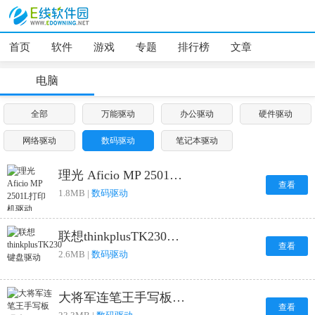
首页
软件
游戏
专题
排行榜
文章
电脑
全部
万能驱动
办公驱动
硬件驱动
网络驱动
数码驱动
笔记本驱动
理光 Aficio MP 2501L打印机驱动
查看
1.8MB |
数码驱动
联想thinkplusTK230键盘驱动
查看
2.6MB |
数码驱动
大将军连笔王手写板驱动
查看