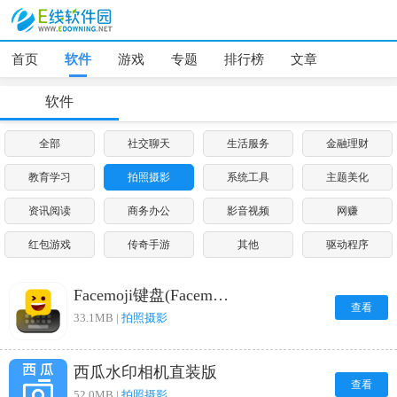
首页
软件
游戏
专题
排行榜
文章
软件
全部
社交聊天
生活服务
金融理财
教育学习
拍照摄影
系统工具
主题美化
资讯阅读
商务办公
影音视频
网赚
红包游戏
传奇手游
其他
驱动程序
Facemoji键盘(FacemojiKeyboard)安卓官方版
查看
33.1MB |
拍照摄影
西瓜水印相机直装版
查看
52.0MB |
拍照摄影