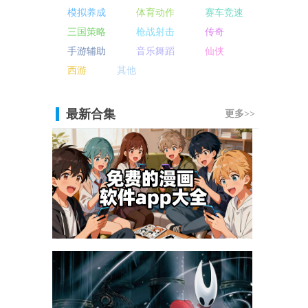
模拟养成
体育动作
赛车竞速
三国策略
枪战射击
传奇
手游辅助
音乐舞蹈
仙侠
西游
其他
最新合集
更多>>