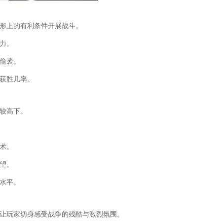
地形上的有利条件开展战斗。
斗力。
被偷袭。
队获胜几率。
一较高下。
战术。
欲望。
升水平。
，让玩家切身感受战争的残酷与激烈氛围。