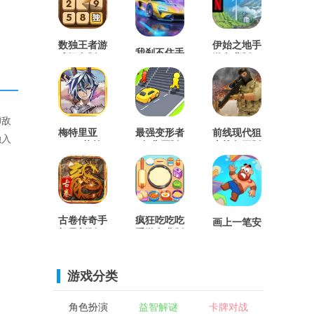
数独王者游
伊始之地手
我刹不住手
戏绿色版
游免费版
游直装版
御敌
梅特里亚
最强变形者
前线现代狙
融入
MOD菜单
1免费原版
击战争正版
(Metria)正
版
古卷传奇手
疯狂吃吃吃
画上一笔安
机最新版
手游免费版
卓免费版
游戏分类
角色扮演
益智解谜
卡牌对战