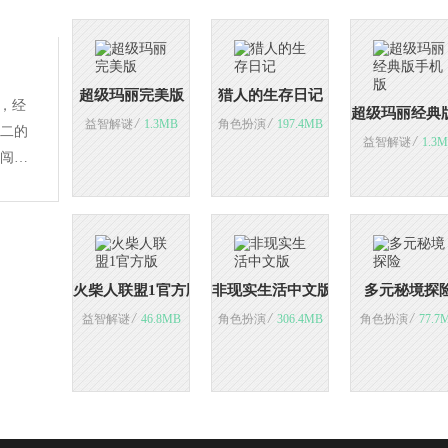
超级玛丽完美版
猎人的生存日记
，经
超级玛丽经典
/
/
益智解谜
1.3MB
角色扮演
197.4MB
二的
/
益智解谜
1.3
闯关
火柴人联盟1官方版
非现实生活中文版
多元秘境探
/
/
/
益智解谜
46.8MB
角色扮演
306.4MB
角色扮演
77.7