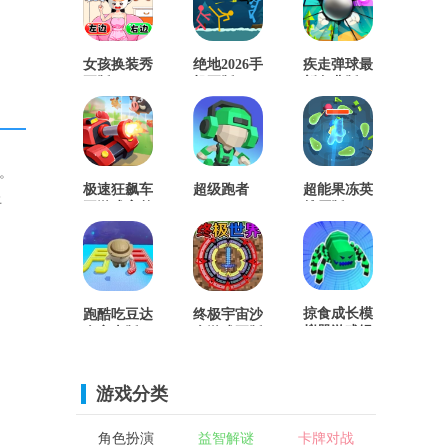
女孩换装秀
绝地2026手
疾走弹球最
正版
机正版
新免费版
。
极速狂飙车
超级跑者
超能果冻英
上
王游戏完整
(SuperRunner)
雄原版
版
手机免费版
掠食成长模
跑酷吃豆达
终极宇宙沙
拟器游戏绿
人安卓版
盒游戏正版
色版
游戏分类
角色扮演
益智解谜
卡牌对战