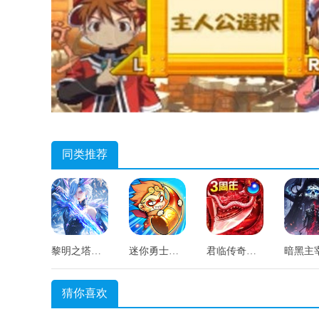
同类推荐
黎明之塔原版
迷你勇士直装游戏版
君临传奇手游版
猜你喜欢