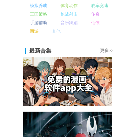
模拟养成
体育动作
赛车竞速
三国策略
枪战射击
传奇
手游辅助
音乐舞蹈
仙侠
西游
其他
最新合集
更多>>