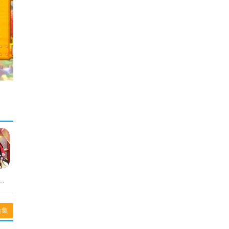
洗冤录原版
合集