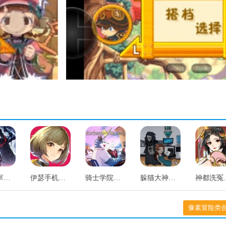
暗黑主宰免费原版
伊瑟手机最新版
骑士学院正版
躲猫大神手游直装版
神都
像素冒险类