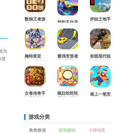
数独王者游
伊始之地手
我刹不住手
戏绿色版
游免费版
游直装版
能为
梅特里亚
最强变形者
前线现代狙
外朋
MOD菜单
1免费原版
击战争正版
(Metria)正
版
古卷传奇手
疯狂吃吃吃
画上一笔安
机最新版
手游免费版
卓免费版
游戏分类
角色扮演
益智解谜
卡牌对战