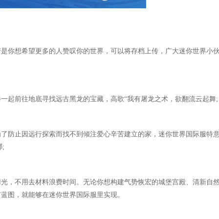
若是你想希望更多的人赞叹你的世界，可以将存档上传，广大迷你世界小
一起前往地底寻找远古黑龙的宝藏，高歌“我有屠龙之术，欲翻流云起舞;
为了防止因远行探索而找不到倾注爱心辛苦建立的家，迷你世界国际服特
;
用光，不用去材料浪费时间。无论你想构建气势恢宏的城堡宫殿、清新自
有蓝图，就能够在迷你世界国际服里实现。