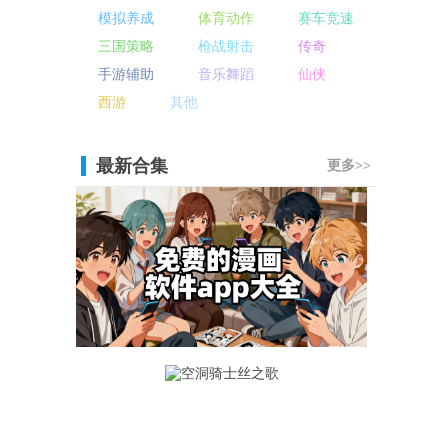
模拟养成
体育动作
赛车竞速
三国策略
枪战射击
传奇
手游辅助
音乐舞蹈
仙侠
西游
其他
最新合集
更多>>