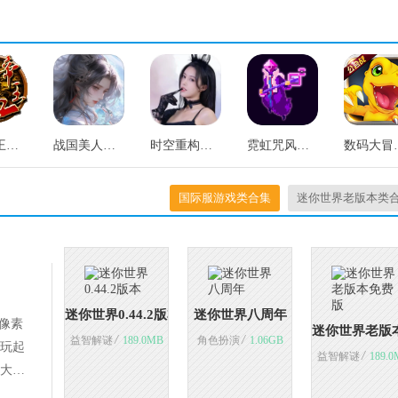
热血帝王无广告版
战国美人官方版
时空重构手机版
霓虹咒风暴手机最新版
数码大
国际服游戏类合集
迷你世界老版本类
迷你世界0.44.2版本
迷你世界八周年
像素
迷你世界老版
/
/
益智解谜
189.0MB
角色扮演
1.06GB
玩起
/
益智解谜
189.0
大家
链接