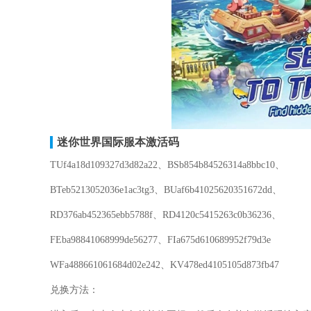
迷你世界国际服本激活码
TUf4a18d109327d3d82a22、BSb854b84526314a8bbc10、
BTeb5213052036e1ac3tg3、BUaf6b41025620351672dd、
RD376ab452365ebb5788f、RD4120c5415263c0b36236、
FEba98841068999de56277、FIa675d610689952f79d3e
WFa488661061684d02e242、KV478ed4105105d873fb47
兑换方法：