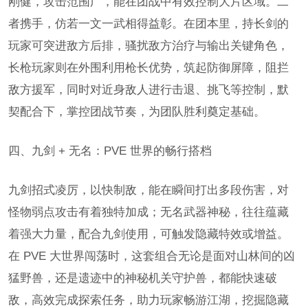
刚健，攻击范围广，能在团战中有效控制大片区域。二
者携手，仿若一文一武相得益彰。在团本里，持长剑的
玩家可突进敌方后排，骚扰敌方治疗与输出关键角色，
长枪玩家则在外围利用枪长优势，筑起防御屏障，阻拦
敌方援军，同时对近身敌人进行击退、挑飞等控制，默
契配合下，掌控团战节奏，为团队胜利奠定基础。
四、九剑 + 无名：PVE 世界的畅行搭档
九剑招式凌厉，以快制敌，能在瞬间打出多段伤害，对
怪物弱点攻击有着独特加成；无名武器神秘，往往蕴藏
着强大力量，配合九剑使用，可触发隐藏特效或增益。
在 PVE 大世界闯荡时，这套组合无论是面对山林间的凶
猛野兽，还是遗迹中的神秘机关守护兽，都能快速破
敌，高效完成探索任务，助力玩家畅游江湖，挖掘隐藏