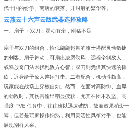
代十国的纷争、南唐的衰落、开封府的繁华等。
云燕云十六声云版武器选择攻略
一、扇子 + 双刀：灵动有余，刚猛不足
扇子与双刀的组合，恰似翩翩起舞的雅士搭配灵动敏捷
的刺客。扇子舞动，可扇出凌厉劲风，远程牵制敌人，
或释放奇门法术扰乱敌方心智；双刀则凭借其快速的挥
砍，近身给予敌人连续打击。二者配合，机动性颇高，
玩家能在战场上穿梭自如。然而，在面对高防御、血厚
的劲敌时，其伤害输出稍显疲软，尤其在团本攻坚、高
强度 PVE 任务中，往往难以迅速破防，故而效果稍逊一
筹，但若是玩家操作娴熟，利用灵活性风筝对手，也能
展现别样风采。