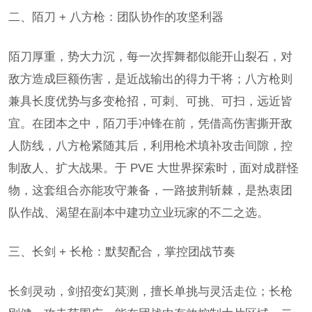
二、陌刀 + 八方枪：团队协作的攻坚利器
陌刀厚重，势大力沉，每一次挥舞都似能开山裂石，对
敌方造成巨额伤害，是近战输出的得力干将；八方枪则
兼具长度优势与多变枪招，可刺、可挑、可扫，远近皆
宜。在团本之中，陌刀手冲锋在前，凭借高伤害撕开敌
人防线，八方枪紧随其后，利用枪术填补攻击间隙，控
制敌人、扩大战果。于 PVE 大世界探索时，面对成群怪
物，这套组合亦能攻守兼备，一路披荆斩棘，是热衷团
队作战、渴望在副本中建功立业玩家的不二之选。
三、长剑 + 长枪：默契配合，掌控团战节奏
长剑灵动，剑招变幻莫测，擅长单挑与灵活走位；长枪