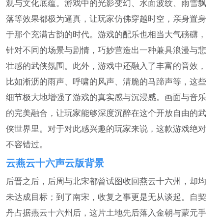
观与文化底蕴。游戏中的光影变幻、水面波纹、雨雪飘
落等效果都极为逼真，让玩家仿佛穿越时空，亲身置身
于那个充满古韵的时代。游戏的配乐也相当大气磅礴，
针对不同的场景与剧情，巧妙营造出一种兼具浪漫与悲
壮感的武侠氛围。此外，游戏中还融入了丰富的音效，
比如淅沥的雨声、呼啸的风声、清脆的马蹄声等，这些
细节极大地增强了游戏的真实感与沉浸感。画面与音乐
的完美融合，让玩家能够深度沉醉在这个开放自由的武
侠世界里。对于对此感兴趣的玩家来说，这款游戏绝对
不容错过。
云燕云十六声云版背景
后晋之后，后周与北宋都曾试图收回燕云十六州，却均
未达成目标；到了南宋，收复之事更是无从谈起。自契
丹占据燕云十六州后，这片土地先后落入金朝与蒙元手