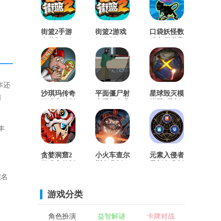
街篮2手游
街篮2游戏
口袋妖怪数
直装版
绿色版
码宝贝世界
手游版
本还
沙琪玛传奇
平面僵尸射
星球毁灭模
创
游戏完整版
击手机免费
拟器2最新
版
免费版
丰
贪婪洞窟2
小火车查尔
元素入侵者
游戏完整版
斯免费版
最新免费版
实名
游戏分类
角色扮演
益智解谜
卡牌对战