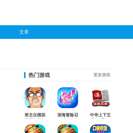
文章
热门游戏
更多游戏
班主任模拟
深海冒险召
中华上下五
器手机最新
唤神龙免费
千年2辽宋
版
原版
金元直装版