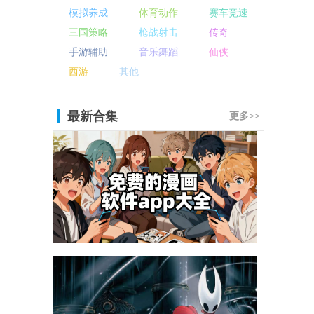
模拟养成
体育动作
赛车竞速
三国策略
枪战射击
传奇
手游辅助
音乐舞蹈
仙侠
西游
其他
最新合集
更多>>