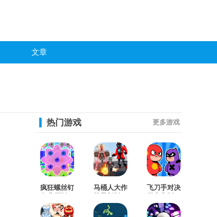
文章
热门游戏
更多游戏
疯狂螺丝钉
马桶人大作
飞刀手对决
免费原版
战最新版
无广告版