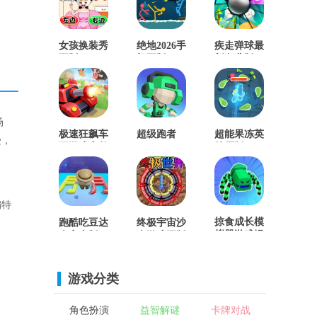
女孩换装秀
绝地2026手
疾走弹球最
正版
机正版
新免费版
场
极速狂飙车
超级跑者
超能果冻英
受，
王游戏完整
(SuperRunner)
雄原版
版
手机免费版
编特
掠食成长模
跑酷吃豆达
终极宇宙沙
拟器游戏绿
人安卓版
盒游戏正版
色版
游戏分类
角色扮演
益智解谜
卡牌对战