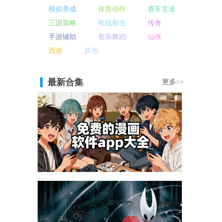
模拟养成
体育动作
赛车竞速
三国策略
枪战射击
传奇
手游辅助
音乐舞蹈
仙侠
西游
其他
最新合集
更多>>