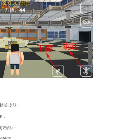
！
块精英皮肤；
P；
射击战斗；
的地方。