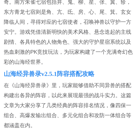
奇。南方朱雀七宿包括井、鬼、柳、星、张、翼、轸，
东方青龙七宿则是角、亢、氐、房、心、尾、箕。玄女
降临人间，寻得对应的七宿使者，召唤神兽以守护一方
安宁。游戏凭借清新明快的美术风格、悬念迭起的主线
剧情、各具特色的人物角色、强大的守护星宿系统以及
热血刺激的PK竞技玩法，为玩家构建了一个充满奇幻色
彩的山海经世界。
山海经异兽录v2.5.1阵容搭配攻略
在《山海经异兽录》里，玩家能够借助不同异兽的搭配
构建出各异的阵容，以此来展现最强的战斗实力。这篇
文章为大家分享了几类经典的阵容排名情况，像四保一
组合、高爆发输出组合、多元化组合和攻防一体组合等
都涵盖在内。