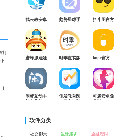
鹤云教安卓
趋势星球手
抖斗图官方
直装版
机版
正版
语打
蜜蜂抓娃娃
时季直装版
hope官方
来下
最新版
版
，让
闲帮互动手
佳发教育阅
可遇安卓免
机免费版
卷无广告版
费版
软件分类
社交聊天
生活服务
金融理财