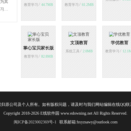
为其
/
/
教育学习
44.7MB
教育学习
61.2MB
习，
文顶教育
学优教育
掌心宝贝家长版
/
/
系统工具
2.0MB
教育学习
12.1
/
教育学习
82.8MB
权归原公司及个人所有。如有版权问题，请及时与我们网站编辑在线QQ联
Copyright 2018-2026 E线软件园 www.edowning.net All Rights Reserved.
闽ICP备2023002369号-1
联系邮箱:hxyzsawy@outlook.com