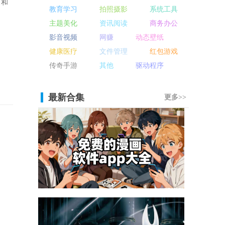
力和
教育学习
拍照摄影
系统工具
主题美化
资讯阅读
商务办公
影音视频
网赚
动态壁纸
健康医疗
文件管理
红包游戏
传奇手游
其他
驱动程序
最新合集
更多>>