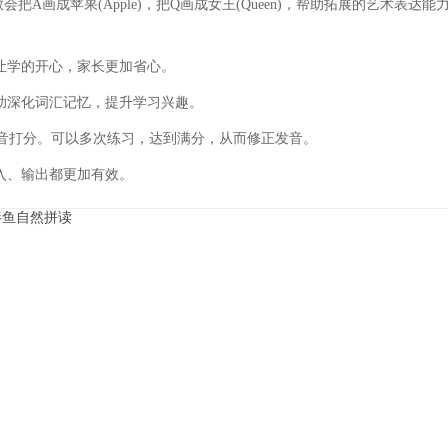
将教会把A画成苹果(Apple)，把Q画成女王(Queen)，帮助拓展的艺术表达能
让学的开心，家长更加省心。
助深化词汇记忆，提升学习兴趣。
发音打分。可以多次练习，达到满分，从而修正发音。
入、输出都更加有效。