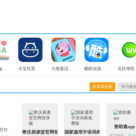
初练瑜伽正版
卡宝托育最新免费版
大熊童话故事安卓版
酷听说英语手机免费版
无忧考
教育类合集
学习类
资助通app
育软
希沃易课堂官网登录版
国家通用手语词典免费版
/
生活服务
34.0