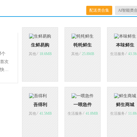
配送类合集
AI智能类
生鲜易购
牦牦鲜生
本味鲜生
哪个
/
/
/
其他
18.6MB
其他
25.8MB
生活服务
43.3
首次
快，
吾得利
一喂急件
鲜生商城
/
/
/
其他
41.5MB
生活服务
41.8MB
生活服务
11.8