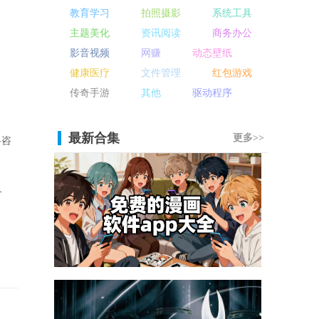
教育学习
拍照摄影
系统工具
主题美化
资讯阅读
商务办公
影音视频
网赚
动态壁纸
健康医疗
文件管理
红包游戏
传奇手游
其他
驱动程序
最新合集
更多>>
略咨
务