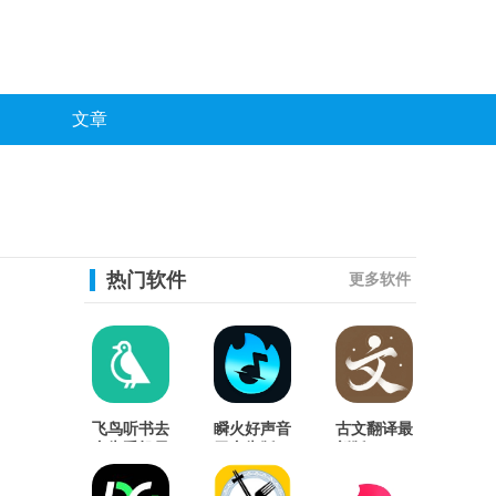
文章
热门软件
更多软件
飞鸟听书去
瞬火好声音
古文翻译最
广告手机最
无广告版
新版
新版