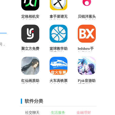
定格相机安
拿手菜谱无
贝锐洋葱头
卓直装版
广告版
App安卓版
同，
聚立方免费
篮球教学助
ledshow手
版
手通用版
机最新版
红仙画质助
火车高铁票
Pjsk音游助
手安卓免费
查安卓免费
手通用版
版
版
软件分类
社交聊天
生活服务
金融理财