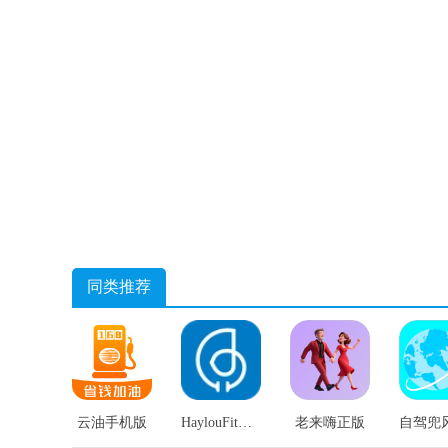
同类推荐
云油手机版
HaylouFit安卓版
老来嗨正版