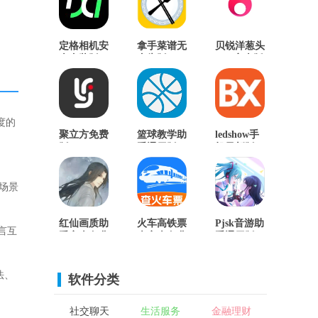
定格相机安
拿手菜谱无
贝锐洋葱头
卓直装版
广告版
App安卓版
度的
聚立方免费
篮球教学助
ledshow手
版
手通用版
机最新版
场景
红仙画质助
火车高铁票
Pjsk音游助
言互
手安卓免费
查安卓免费
手通用版
版
版
法、
软件分类
社交聊天
生活服务
金融理财