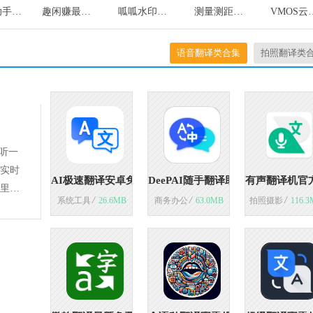
K客帮助手通用版
趣闲赚最新版
呱呱水印手机最新版
测量测距量地测亩宝安卓免费版
VMOS
语音翻译类合集
拍照翻译类
听一
实时
AI极速翻译安卓免费版
DeePAI随手翻译助手原版
有声翻译机官
里下
/
/
/
系统工具
26.6MB
商务办公
63.0MB
拍照摄影
116.3