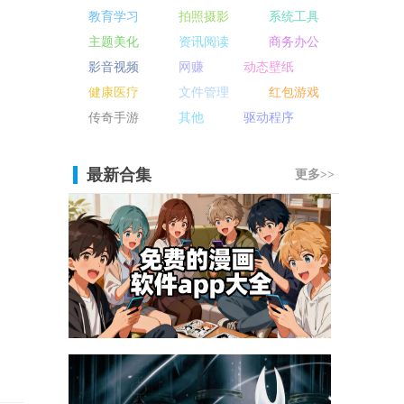
教育学习
拍照摄影
系统工具
主题美化
资讯阅读
商务办公
影音视频
网赚
动态壁纸
健康医疗
文件管理
红包游戏
传奇手游
其他
驱动程序
最新合集
更多>>