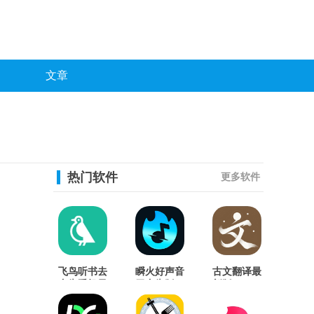
文章
热门软件
更多软件
飞鸟听书去
瞬火好声音
古文翻译最
广告手机最
无广告版
新版
新版