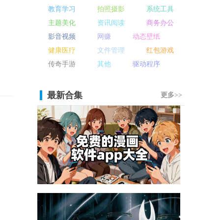
教育学习
拍照摄影
系统工具
主题美化
资讯阅读
商务办公
影音视频
网赚
动态壁纸
健康医疗
文件管理
红包游戏
传奇手游
其他
驱动程序
最新合集
更多>>