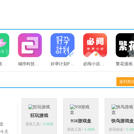
智享贵港手机最新版
城停科技客户端官方最新版
好孕计划Pro手机最新版
必阅小说老原版
繁花漫画
返利类
狂玩游戏
958游戏盒
快鸟游戏盒
盒
/
系统工具
9.4MB
/
/
系统工具
6.4MB
资讯阅读
6.5
今天