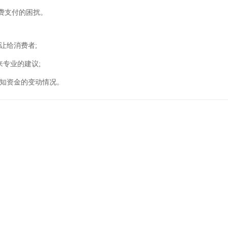
费支付的困扰。
让给消费者;
来专业的建议;
熟知资金的变动情况。