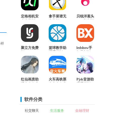
定格相机安
拿手菜谱无
贝锐洋葱头
卓直装版
广告版
App安卓版
各样
聚立方免费
篮球教学助
ledshow手
版
手通用版
机最新版
红仙画质助
火车高铁票
Pjsk音游助
手安卓免费
查安卓免费
手通用版
版
版
软件分类
社交聊天
生活服务
金融理财