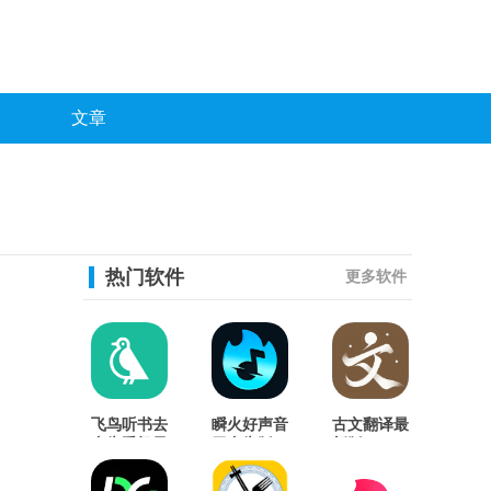
文章
热门软件
更多软件
飞鸟听书去
瞬火好声音
古文翻译最
广告手机最
无广告版
新版
新版