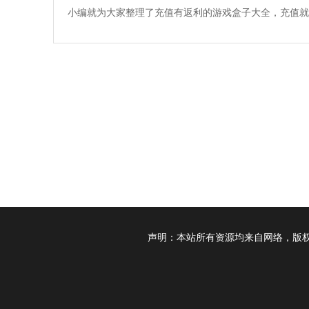
小编就为大家整理了充值有返利的游戏盒子大全，充值就
利，有需要的小伙伴们赶快点击下载吧！
声明：本站所有资源均来自网络，版