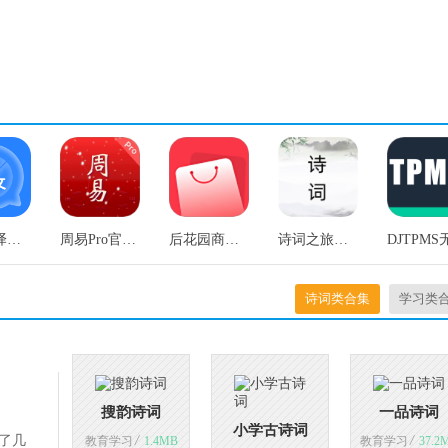
你好翻译官专业版
周易Pro官方版
后花园商城免费原版
诗词之旅原版
诗词类合集
学习类
搜韵诗词
一品诗词
小学古诗词
了几
/
/
教育学习
1.4MB
教育学习
37.2