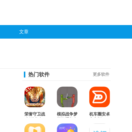
文章
热门软件
更多软件
荣誉守卫战
模拟战争梦
机车圈安卓
(折送代金
工场手机免
官方版
券)安卓官
费版
方版