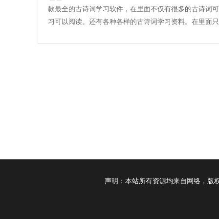
款最全的古诗词学习软件，在里面不仅有很多的古诗词可
习可以阅读。还有各种各样的古诗词学习资料。在里面只
想不到的古诗词，没有你找不到的古诗词，并且在里面学
都是全部永久免费的，里面还有各种古诗词的名词解释，
软件在手机里面之后，随时随地，想学就学！
声明：本站所有资源均来自网络，版