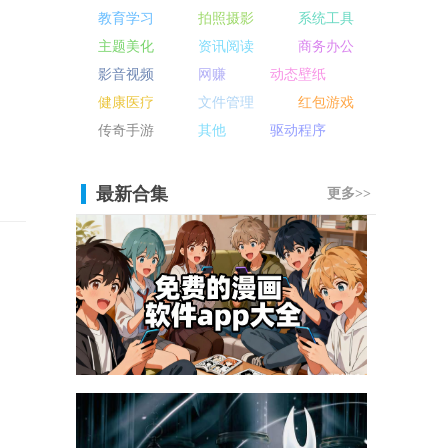
教育学习
拍照摄影
系统工具
主题美化
资讯阅读
商务办公
影音视频
网赚
动态壁纸
健康医疗
文件管理
红包游戏
传奇手游
其他
驱动程序
最新合集
更多>>