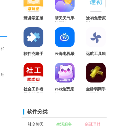
慧讲堂正版
晴天天气手
途初免费原
机正版
版
习和
软件克隆手
云海电视最
远航工具箱
机最新版
新免费版
手机最新版
容后
社会工作者
yoki免费原
金砖弱网手
题库帮通用
版
机正版
版
软件分类
社交聊天
生活服务
金融理财