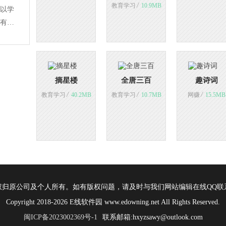
/
教育学习
10.9MB
以学
有你
习也
下载
摘星楼
全唐三百
趣诗词
/
/
/
教育学习
40.2MB
教育学习
10.7MB
网赚
15.5MB
权归原公司及个人所有。如有版权问题，请及时与我们网站编辑在线QQ联
Copyright 2018-2026 E线软件园 www.edowning.net All Rights Reserved.
闽ICP备2023002369号-1
联系邮箱:hxyzsawy@outlook.com