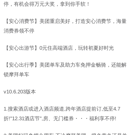
停，有机会得万元大奖，拿到你手软！
【安心消费节】美团重启美好，打造安心消费节，海量
消费券领不停
【安心出游节】0元住高端酒店，玩转初夏好时光
【安心出行季】美团单车及助力车免押金畅骑，还能解
锁摩拜单车
v10.6.203版本
1.搜索酒店或进入酒店频道,跨年酒店提前订,低至4.7
折!"12.31酒店节",房、无门槛券・・・福利享不停!