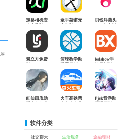
定格相机安
拿手菜谱无
贝锐洋葱头
卓直装版
广告版
App安卓版
以添
聚立方免费
篮球教学助
ledshow手
版
手通用版
机最新版
红仙画质助
火车高铁票
Pjsk音游助
手安卓免费
查安卓免费
手通用版
版
版
软件分类
社交聊天
生活服务
金融理财