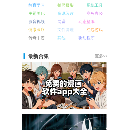
教育学习
拍照摄影
系统工具
主题美化
资讯阅读
商务办公
影音视频
网赚
动态壁纸
健康医疗
文件管理
红包游戏
传奇手游
其他
驱动程序
最新合集
更多>>