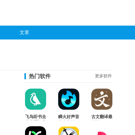
文章
热门软件
更多软件
飞鸟听书去
瞬火好声音
古文翻译最
广告手机最
无广告版
新版
新版