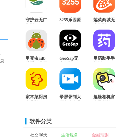
守护云无广
3255乐园原
莲菜商城无
告版
版
广告版
度、
GeoSap无
用药助手手
甲壳虫adb
信息
广告版
机版
助手免费原
版
家常菜厨房
录屏录制大
趣脸相机官
免费版
师安卓免费
方最新版
版
软件分类
社交聊天
生活服务
金融理财