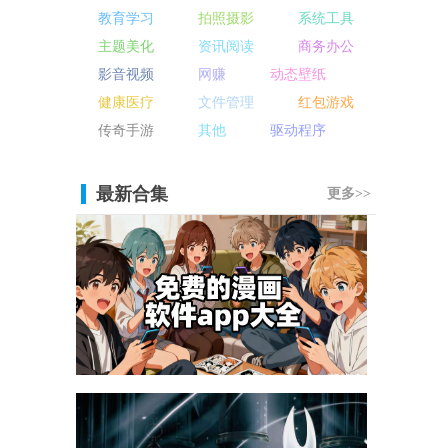
教育学习
拍照摄影
系统工具
主题美化
资讯阅读
商务办公
影音视频
网赚
动态壁纸
健康医疗
文件管理
红包游戏
传奇手游
其他
驱动程序
最新合集
更多>>