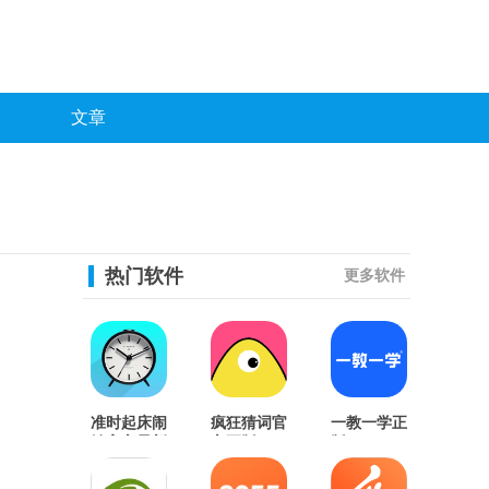
文章
热门软件
更多软件
准时起床闹
疯狂猜词官
一教一学正
铃官方最新
方正版
版
版