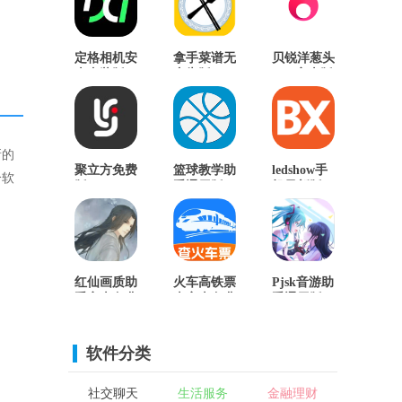
定格相机安
拿手菜谱无
贝锐洋葱头
卓直装版
广告版
App安卓版
新的
聚立方免费
篮球教学助
ledshow手
个软
版
手通用版
机最新版
红仙画质助
火车高铁票
Pjsk音游助
手安卓免费
查安卓免费
手通用版
版
版
软件分类
社交聊天
生活服务
金融理财