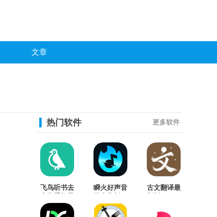
文章
热门软件
更多软件
飞鸟听书去
瞬火好声音
古文翻译最
广告手机最
无广告版
新版
新版