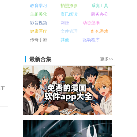
教育学习
拍照摄影
系统工具
主题美化
资讯阅读
商务办公
影音视频
网赚
动态壁纸
健康医疗
文件管理
红包游戏
传奇手游
其他
驱动程序
最新合集
更多>>
来下