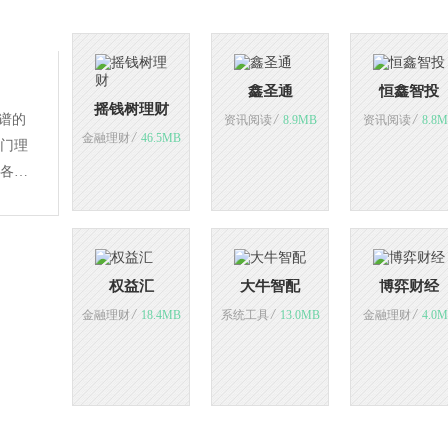
鑫圣通
恒鑫智投
摇钱树理财
谱的
/
/
资讯阅读
8.9MB
资讯阅读
8.8
/
金融理财
46.5MB
门理
各行
荐风
感兴
权益汇
大牛智配
博弈财经
/
/
/
金融理财
18.4MB
系统工具
13.0MB
金融理财
4.0