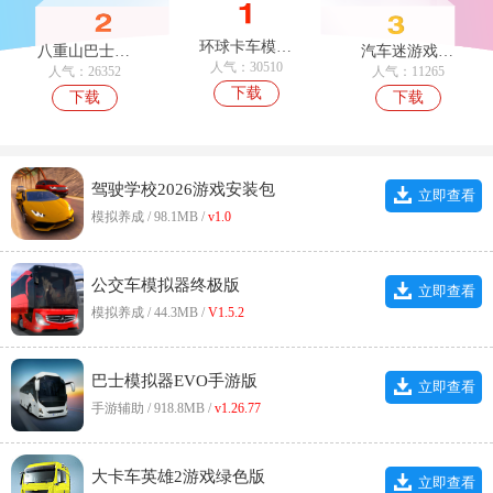
环球卡车模拟器UniversalTruckSimulator官方最新版
八重山巴士驾驶手机免费版
汽车迷游戏官方版
人气：30510
人气：26352
人气：11265
下载
下载
下载
驾驶学校2026游戏安装包
立即查看
模拟养成 / 98.1MB /
v1.0
公交车模拟器终极版
立即查看
模拟养成 / 44.3MB /
V1.5.2
巴士模拟器EVO手游版
立即查看
手游辅助 / 918.8MB /
v1.26.77
大卡车英雄2游戏绿色版
立即查看