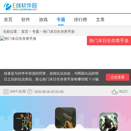
首页
软件
游戏
专题
排行榜
文章
当前位置：
首页
>
专题
>
热门末日生存类手游
热门末日生存类手游
末日生存类手游：这类游戏是以末日求生为题材，在末日世界
里玩家需要到处去寻找物资，同时还需要预防野兽或者僵尸又
或者是与你争夺资源的同类，游戏玩法自由，与网易出品的明
点击查看
日之后的玩法类似，那么热门末日生存类手游有哪些呢？小编
为大家整理了热门末日生存题材手游排行榜，这里为你提供最
新最热门的热门末日生存类手游下载资源，快来看看吧！
949个应用
36225
2026-08-06 05:01:09