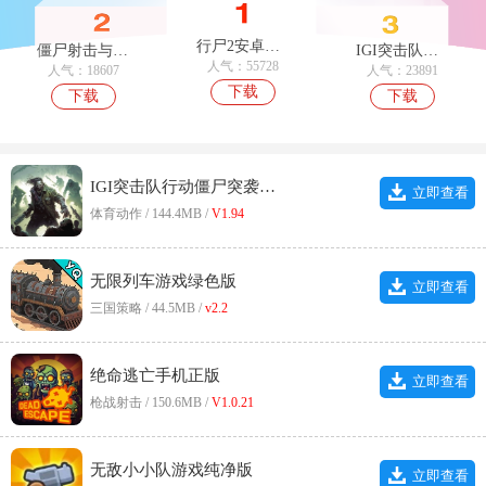
行尸2安卓官方版
僵尸射击与防御手游免费版
IGI突击队行动僵尸突袭手机版
人气：55728
人气：18607
人气：23891
下载
下载
下载
IGI突击队行动僵尸突袭安卓版
立即查看
体育动作 / 144.4MB /
V1.94
无限列车游戏绿色版
立即查看
三国策略 / 44.5MB /
v2.2
绝命逃亡手机正版
立即查看
枪战射击 / 150.6MB /
V1.0.21
无敌小小队游戏纯净版
立即查看