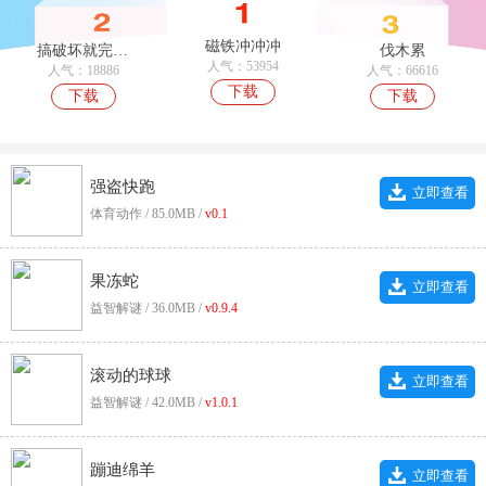
磁铁冲冲冲
搞破坏就完事了
伐木累
人气：53954
人气：18886
人气：66616
下载
下载
下载
强盗快跑
立即查看
体育动作 / 85.0MB /
v0.1
果冻蛇
立即查看
益智解谜 / 36.0MB /
v0.9.4
滚动的球球
立即查看
益智解谜 / 42.0MB /
v1.0.1
蹦迪绵羊
立即查看