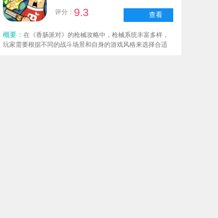
9.3
评分：
查看
概要：
在《香肠派对》的枪械攻略中，枪械系统丰富多样，
玩家需要根据不同的战斗场景和自身的游戏风格来选择合适
的枪械。通过合理搭配配件来优化枪械性能，并熟练掌握各
种射击技巧，才能在对战中占据优势。游戏中的步枪、狙击
枪、冲锋枪、机枪等各类枪械都有其独特的特点，搭配不同
香肠派对疯狂摸大金游戏最新版
的倍镜、握把、弹夹、枪口等配件，再结合预瞄、压枪、移
动射击等操作，形成了策略与技巧并重的战斗体系，为快节
体育动作
|
181.0MB
|
V21.09
奏的对战提供了多元化的战术选择。
更新时间：2026-07-15 12:01:10
7.3
评分：
查看
概要：
在这款魔性十足的卡通风格射击游戏里，你将成为“摸
金小队”的一员，踏入专属的摸金大厅，挑选战备物资，无论
是组队还是单人，都能潜入神秘地图，开启一场满是宝藏、
机关与怪物的探索之旅。游戏融合了“吃鸡式战术生存”与“摸
金式资源收集”两大核心玩法，既考验射击技术，也需要策略
糖豆人派对游戏纯净最新版
判断：你可以悄悄潜伏，专心收集宝藏；也能激烈交火，抢
夺资源，最终成功撤离的才是真正的赢家。
益智解谜
|
95.8MB
|
V1.31.1
更新时间：2026-06-04 17:51:07