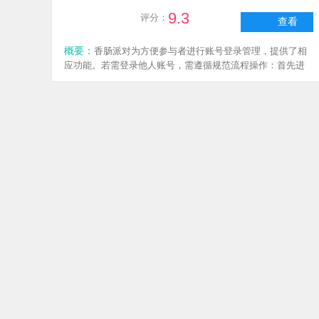
9.3
评分：
查看
概要：
香肠派对为方便参与者进行账号登录管理，提供了相
应功能。若需登录他人账号，需遵循规范流程操作：首先进
入主界面，点击右上角三条杠图标弹出导航栏，选择最下方
的设置选项进入设置界面；接着在账号管理中点击退出按
钮，注销当前账号；之后返回登录页面，输入他人的账号密
香肠派对先行服手机免费版
码即可完成登录。
赛车竞速
|
180.7MB
|
v21.09
更新时间：2026-07-24 17:06:21
7.5
评分：
查看
概要：
香肠派对先行服是一款备受欢迎的多人联机吃鸡游
戏，全新赛季SS21【摸金派对】已震撼开启！快和蛋卷一同
投身摸金热潮吧！“备好装备奔赴战场，探索寻宝准时撤离”，
摸取大金，赚取肠宝币！除了以吃鸡和摸金为核心玩法外，
游戏还推出了超过20种当下流行的玩法模式，Q版的风格设计
香肠派对地铁逃生手机最新版
让游戏既搞怪魔性，又内容丰富，同时拥有出众的操作手
感。
枪战射击
|
168.2MB
|
V13
更新时间：2026-07-08 14:42:13