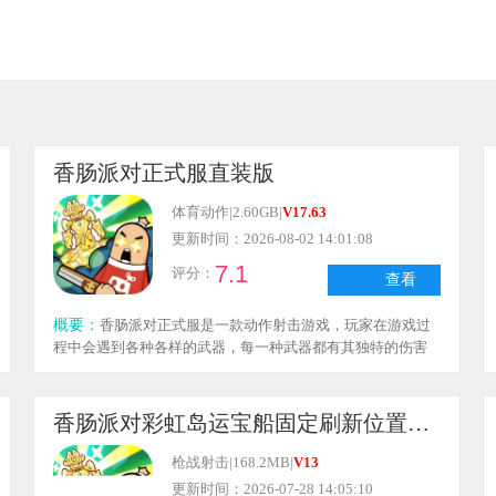
香肠派对正式服直装版
体育动作
|
2.60GB
|
V17.63
更新时间：2026-08-02 14:01:08
7.1
评分：
查看
概要：
香肠派对正式服是一款动作射击游戏，玩家在游戏过
程中会遇到各种各样的武器，每一种武器都有其独特的伤害
数值。玩家需要找到适合自己的武器参与战斗，瞄准敌人后
进行射击，命中敌人就能造成可观的伤害，从而轻松击败对
手。此外，游戏还支持与好友组队作战，通过彼此间的默契
香肠派对彩虹岛运宝船固定刷新位置直装版
配合来赢得胜利。
枪战射击
|
168.2MB
|
V13
更新时间：2026-07-28 14:05:10