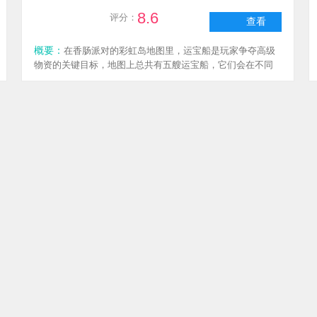
8.6
评分：
查看
概要：
在香肠派对的彩虹岛地图里，运宝船是玩家争夺高级
物资的关键目标，地图上总共有五艘运宝船，它们会在不同
区域定时刷新。要是能掌握这些固定的刷新位置，就能让你
在开局时领先他人，率先拿到强力装备和珍稀道具，从而占
据战斗优势。接下来就为大家详细揭晓彩虹岛运宝船的具体
香肠派对八周年版
刷新点位，帮助你在游戏中轻松制霸战场。
枪战射击
|
1.89GB
|
V14.65
更新时间：2026-07-20 13:27:08
8.2
评分：
查看
概要：
1、左手小拇指所对应的按键包括：大写锁定键（关联
开火功能）；上档键（可操控呆呆龙、小飞碟这类载具下
降）；crtl键（作用是锁定鼠标）；~键（用来完成标记操作）
2、左手无名指对应的按键有：Q键（执行左偏头动作）、A键
（实现向左移动）、Z键（触发蹲下动作）
香肠派对游戏正版
枪战射击
|
1.10GB
|
V10.27
更新时间：2026-06-30 15:54:08