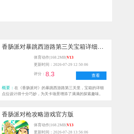
香肠派对暴跳西游路第三关宝箱详细点位官方最新版
体育动作
|
168.2MB
|
V13
更新时间：2026-07-29 12:50:06
8.3
评分：
查看
概要：
在《香肠派对》的暴跳西游路第三关里，宝箱的详细
点位设计得十分巧妙，为关卡场景增添了满满的探索趣味。
这些宝箱分布在不同的地形和隐蔽之处，参与者要在刚进入
关卡转身前行后，于栅栏内石板小路旁的草丛、岩石角落，
还有黄色宫殿的顶部等区域去寻找。有些点位需要借助地图
香肠派对枪攻略游戏官方版
里的弹跳点、抓钩等道具，才能到达高处或特殊位置，这在
多样的地形中，考验着大家的路线规划能力和场景互动技
体育动作
|
168.2MB
|
V13
巧。
更新时间：2026-07-28 13:56:06