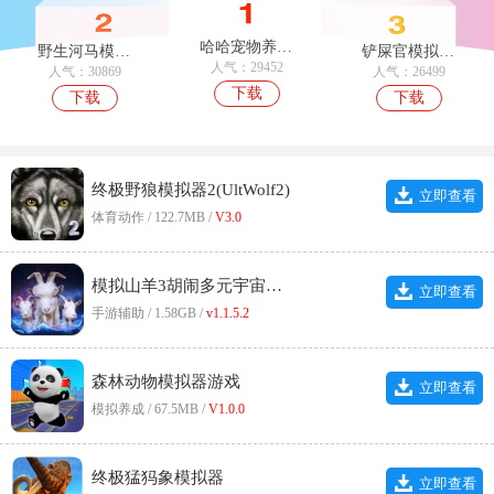
哈哈宠物养成直装游戏版
野生河马模拟器直装游戏版
铲屎官模拟器手游无广告版
人气：29452
人气：30869
人气：26499
下载
下载
下载
终极野狼模拟器2(UltWolf2)
立即查看
体育动作 / 122.7MB /
V3.0
模拟山羊3胡闹多元宇宙中文版
立即查看
手游辅助 / 1.58GB /
v1.1.5.2
森林动物模拟器游戏
立即查看
模拟养成 / 67.5MB /
V1.0.0
终极猛犸象模拟器
立即查看