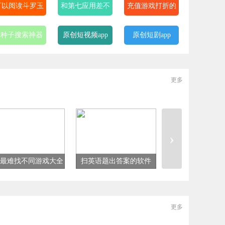
可以阅读斗罗玉
和第七应用差不
充值游戏打折的
转漫画的软件
多的软件
app
bt种子搜索神器
原创短视频app
原创短剧app
引擎
不收费的视频交
bt最佳磁力搜索
最简单好用的搜
更多
友软件
引擎
索引擎
不收费的同城约
原创短剧剪辑软
免费的格式转换
会软件大全
件
软件
›
最难找不同游戏大全
扫英语题出答案的软件
永久免费的云游
更多