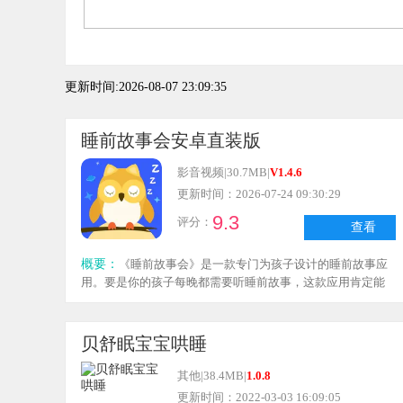
更新时间:2026-08-07 23:09:35
睡前故事会安卓直装版
影音视频
|
30.7MB
|
V1.4.6
更新时间：2026-07-24 09:30:29
9.3
评分：
查看
概要：
《睡前故事会》是一款专门为孩子设计的睡前故事应
用。要是你的孩子每晚都需要听睡前故事，这款应用肯定能
满足你的需求。在这个软件里，用户可以接触到大量睡前故
事，这样你就再也不用发愁没故事可讲了，感兴趣的朋友快
来体验吧。
贝舒眠宝宝哄睡
其他
|
38.4MB
|
1.0.8
更新时间：2022-03-03 16:09:05