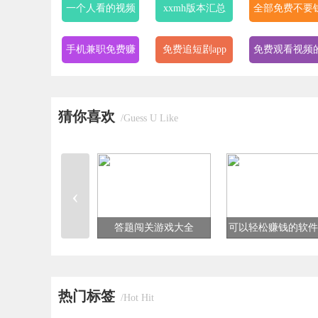
一个人看的视频
xxmh版本汇总
全部免费不要
全免费app
的视频app
手机兼职免费赚
免费追短剧app
免费观看视频
钱一单一结的软
软件
免费ps大片调色
爆款短剧app
bt磁力最好用
件
猜你喜欢
视频软件大全
磁力搜索器
/Guess U Like
同城约战免费聊
正规免费短视频
24小时免费观
天app
大全
完整视频app
‹
答题闯关游戏大全
可以轻松赚钱的软件
热门标签
/Hot Hit