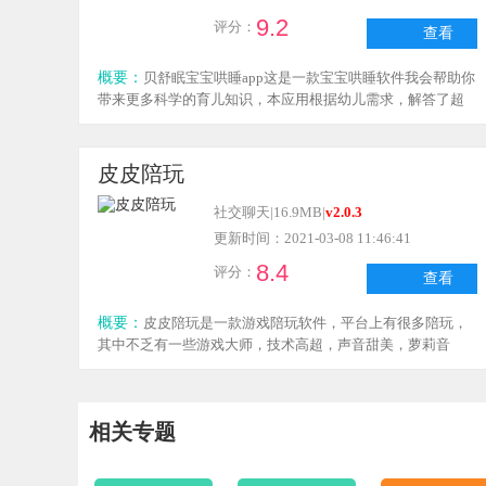
9.2
评分：
查看
概要：
贝舒眠宝宝哄睡app这是一款宝宝哄睡软件我会帮助你
带来更多科学的育儿知识，本应用根据幼儿需求，解答了超
全的睡眠作息信息，让新手爸爸和妈妈能够从容面对婴儿的
生活问题。
皮皮陪玩
社交聊天
|
16.9MB
|
v2.0.3
更新时间：2021-03-08 11:46:41
8.4
评分：
查看
概要：
皮皮陪玩是一款游戏陪玩软件，平台上有很多陪玩，
其中不乏有一些游戏大师，技术高超，声音甜美，萝莉音
等，在这里可以找到你喜欢的陪玩，让游戏双倍快乐，在这
里你也可以当陪玩哦，打游戏的同时还可以赚零花钱，喜欢
打游戏的小伙伴快来下载哦。
相关专题