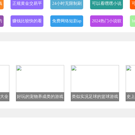
钱
正规黄金交易平
24小时无限制刷
可以看嘿嘿小说
台app排行榜
任务的网赚app
的app
的
赚钱比较快的看
免费网络短剧ap
2024热门小说软
新闻赚钱的软件
p
件
的
追时代少年团的
lanzous软件库分
最近最新免费手
软件
享合集
机中文软件大全
看
一对一私密视频
奇异社区app版
分享软件合集
交友app
本大全
(每天更新)
大全
好玩的宠物养成类的游戏
类似实况足球的篮球游戏
史上