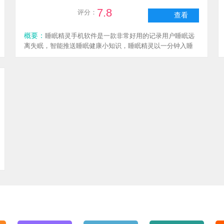
7.8
评分：
查看
概要：
睡眠精灵手机软件是一款非常好用的记录用户睡眠远
离失眠，智能推送睡眠健康小知识，睡眠精灵以一分钟入睡
法备受用户青睐，快来本站下载吧。