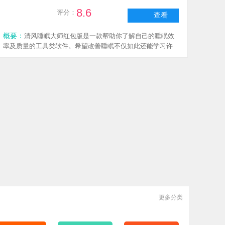
8.6
评分：
查看
概要：
清风睡眠大师红包版是一款帮助你了解自己的睡眠效
率及质量的工具类软件。希望改善睡眠不仅如此还能学习许
多的健康知识，已经有不少用户下载，更多精彩的功能等你
来，一键化管理你的睡眠质量，健康从睡眠开始。
更多分类