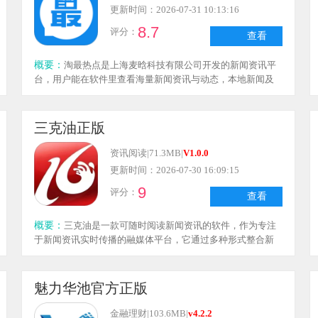
更新时间：2026-07-31 10:13:16
8.7
评分：
查看
概要：
淘最热点是上海麦晗科技有限公司开发的新闻资讯平
台，用户能在软件里查看海量新闻资讯与动态，本地新闻及
国内外热门新闻都可通过应用随时了解。系统每天都会第一
时间更新资讯，用户还能体验多样化的新闻分类，涵盖新
闻、专题、图览、政务等多个栏目。
三克油正版
资讯阅读
|
71.3MB
|
V1.0.0
更新时间：2026-07-30 16:09:15
9
评分：
查看
概要：
三克油是一款可随时阅读新闻资讯的软件，作为专注
于新闻资讯实时传播的融媒体平台，它通过多种形式整合新
闻资源，提供全方位、多渠道的新闻获取服务，涵盖时政、
要闻、专题报道等多种新闻类型，覆盖本地及国内外热点事
件，能够满足用户对各类新闻资讯的需求。
魅力华池官方正版
金融理财
|
103.6MB
|
v4.2.2