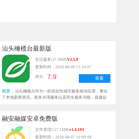
汕头橄榄台最新版
生活服务
|
37.3MB
|
V3.3.9
更新时间：2026-08-08 13:34:07
7.9
评分：
查看
概要：
汕头橄榄台作为一款综合性城市服务移动应用，整合
了本地新闻资讯、政务办理服务以及民生服务功能，搭建起
政府、企业与市民之间的数字化沟通桥梁。平台提供电视节
目点播、广播收听、视频新闻浏览等多元化媒体内容，同时
支持文化生活信息查询、党政机关应急通知与权威公告获
融安融媒安卓免费版
取，以及电子商务活动参与。通过整合城市管理资源，该应
用有效畅通了信息传递与公共服务的线上渠道。
文件管理
|
127.1MB
|
v1.4.193
更新时间：2026-08-07 10:09:08