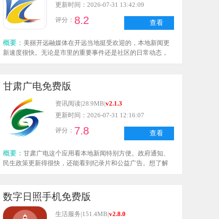
更新时间：2026-07-31 13:42:09
8.2
评分：
查看
概要：
美丽开远融媒体在开远当地挺受欢迎的，本地新闻更
新速度很快。无论是市里的重要事件还是社区的日常动态，
图文和视频等各类内容都很齐全。查询政策、办理手续都很
便捷，不用再去窗口排队等候。突发新闻会及时推送，重要
信息不会错过。在手机里装一个，看新闻和办事都能省不少
甘肃广电免费版
事，用起来确实很顺手。
资讯阅读
|
28.9MB
|
v2.1.3
更新时间：2026-07-31 12:16:07
7.8
评分：
查看
概要：
甘肃广电这个应用看本地新闻特别方便。政府通知、
民生政策更新得很快，还能看到纪录片和公益广告。想了解
甘肃各种大小事的话，下载这个就够了，信息可靠不花里胡
哨。装在手机里随时都能看，比看电视、读报纸要方便多
了。
数字日照手机免费版
生活服务
|
151.4MB
|
v2.8.0