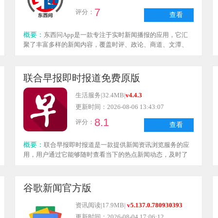
7
评分：
查看
概要：
东西问App是一款专注于实时新闻播报的应用，它汇
聚了丰富多样的新闻内容，覆盖时评、政论、商道、文潭、
哲思等多个领域板块，海量精彩的新闻资讯会实时更新。在
这里，用户还能探索并学习更多文化知识，助力大家拓展见
识、提升自我修养，快来体验吧！
联合早报即时报道免费原版
生活服务
|
32.4MB
|
v4.4.3
更新时间：2026-08-06 13:43:07
8.1
评分：
查看
概要：
联合早报即时报道是一款提供新闻资讯浏览服务的应
用，用户通过它能够随时查看当下的热点新闻动态，及时了
解各类社会热点事件，平台汇聚了丰富多样的优质媒体内容
可供随时查阅。该应用始终坚持专业严谨的新闻理念，致力
于以公正客观的视角对新闻事件展开深度解析与报道。
谷歌新闻官方版
资讯阅读
|
17.9MB
|
v5.137.0.780930393
更新时间：2026-08-04 17:06:12