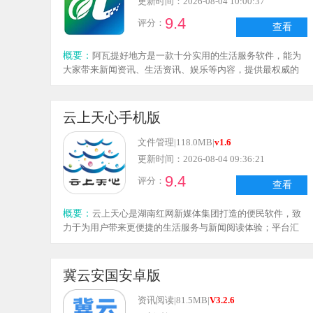
更新时间：2026-08-04 10:00:37
9.4
评分：
查看
概要：
阿瓦提好地方是一款十分实用的生活服务软件，能为
大家带来新闻资讯、生活资讯、娱乐等内容，提供最权威的
信息，让用户随时了解本地动态，充分满足了用户的多种需
求，快来进一步了解吧！
云上天心手机版
文件管理
|
118.0MB
|
v1.6
更新时间：2026-08-04 09:36:21
9.4
评分：
查看
概要：
云上天心是湖南红网新媒体集团打造的便民软件，致
力于为用户带来更便捷的生活服务与新闻阅读体验；平台汇
聚海量新闻动态资源，无论是政务要闻还是生活琐事，都能
在这里轻松浏览，让你足不出户就能知晓天下事与本地大小
动态，看新闻更便捷、更全面；同时，软件还提供视频新闻
冀云安国安卓版
服务，让你能更直观生动地阅览各类新闻资讯，高效获取新
闻信息。此外，云上天心还配备了多种贴心服务，涵盖丰富
资讯阅读
|
81.5MB
|
V3.2.6
的政务与便民服务类型，助力你日常办事和信息查询更加顺