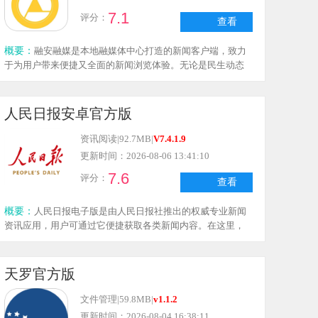
7.1
评分：
查看
概要：
融安融媒是本地融媒体中心打造的新闻客户端，致力
于为用户带来便捷又全面的新闻浏览体验。无论是民生动态
还是时政要闻，各类资讯都能在应用里一站式获取，充分满
足大家日常个性化的新闻阅读需求。这里提供多种新闻浏览
方式，你可以根据自己的喜好选择图文阅读或视频观看，让
人民日报安卓官方版
新闻内容的呈现更全面、更清晰。此外，应用还贴心配备了
便民服务和融媒矩阵服务，丰富的生活服务功能都能在其中
资讯阅读
|
92.7MB
|
V7.4.1.9
轻松使用，帮你让日常办事和信息查询变得更简单。同时，
更新时间：2026-08-06 13:41:10
通过多个媒体渠道了解新闻时政，也能让你获取的资讯更全
7.6
评分：
面。感兴趣的朋友，快来体验融安融媒吧！
查看
概要：
人民日报电子版是由人民日报社推出的权威专业新闻
资讯应用，用户可通过它便捷获取各类新闻内容。在这里，
既能阅读日报电子版，还能获取24小时实时更新的新闻资
讯，让大家轻松掌握当下的新闻热点。
天罗官方版
文件管理
|
59.8MB
|
v1.1.2
更新时间：2026-08-04 16:38:11