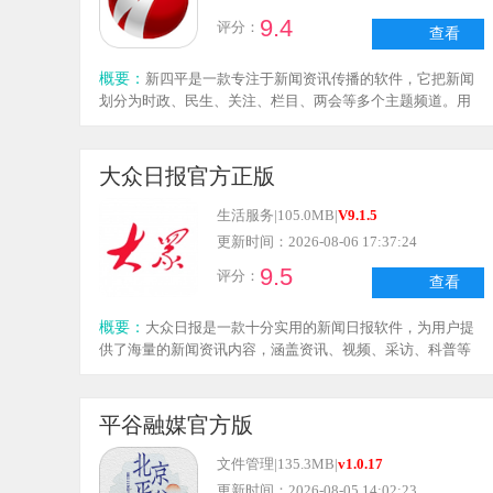
9.4
评分：
查看
概要：
新四平是一款专注于新闻资讯传播的软件，它把新闻
划分为时政、民生、关注、栏目、两会等多个主题频道。用
户能随时掌握各类新闻的最新动态，平台会依据用户的浏览
历史，智能推荐个性化的感兴趣内容，让用户查看新闻资讯
更便捷。此外，软件支持用户参与新闻评论互动，和网友探
大众日报官方正版
讨相关话题，分享对各类事件的见解，致力于打造互动式新
闻传播平台，让看新闻变得更有趣。同时，它还会实时推荐
生活服务
|
105.0MB
|
V9.1.5
各类新闻直播，用户可以及时观看，身临其境地了解新闻现
更新时间：2026-08-06 17:37:24
场。有需要的用户，快来使用新四平吧！
9.5
评分：
查看
概要：
大众日报是一款十分实用的新闻日报软件，为用户提
供了海量的新闻资讯内容，涵盖资讯、视频、采访、科普等
多种类型，用户能够从中找到所需的资讯进行阅读和观看，
充分满足对资讯软件的使用需求，感兴趣的朋友们不妨来大
众日报体验一下吧。
平谷融媒官方版
文件管理
|
135.3MB
|
v1.0.17
更新时间：2026-08-05 14:02:23