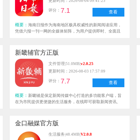
更新时间：2026-08-04 09:41:25
7.1
评分：
查看
概要：
海南日报作为海南地区极具权威性的新闻阅读应用，
凭借六报一刊一网的全媒体矩阵，为用户提供即时、全面且
原创的本地新闻资讯。其内容广泛覆盖政策解读、民生动
态、经济发展、文化传承、旅游攻略等多个领域，针对突发
新闻能够实现秒级发布，而独家原创报道则深度呈现海南本
新畿辅官方正版
地的大事小情。
文件管理
|
51.0MB
|
v2.0.25
更新时间：2026-08-03 17:57:09
7.7
评分：
查看
概要：
新畿辅是保定新闻传媒中心打造的多功能客户端，旨
在为市民提供更便捷的生活服务，在线即可获取新闻资讯、
商城购物、教育信息、交通查询及互动交流等服务，一站式
满足生活需求，让用户畅享贴心体验；平台汇聚丰富多样的
资讯内容，涵盖时政、产经、保定本地等各类信息，在线即
金口融媒官方版
可一网打尽，轻松获取所需资讯；所有资讯均通过推送呈
现，确保信息真实可靠；此外，新畿辅还提供多项政务及便
生活服务
|
48.4MB
|
V2.0.8
民服务，操作流程简单易懂，用户可轻松上手，欢迎体验！