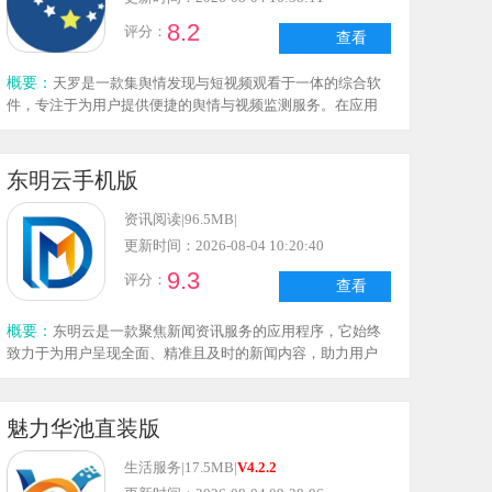
8.2
评分：
查看
概要：
天罗是一款集舆情发现与短视频观看于一体的综合软
件，专注于为用户提供便捷的舆情与视频监测服务。在应用
内，用户可一站式获取各类舆情信息，轻松浏览所有感兴趣
的内容，让信息查阅更简单高效；平台提供权威的舆情资讯
与短视频，确保信息真实可靠，用户可自由在线阅览，同时
东明云手机版
拓展知识储备，满足日常信息获取需求；此外，还配备搜
索、报告生成等多元服务，操作模式简洁直观，感兴趣的用
资讯阅读
|
96.5MB
|
户不妨前往本站体验天罗，更多精彩内容等你探索；这款简
更新时间：2026-08-04 10:20:40
单易用的舆情工具，堪称每位用户必备的互联网助手！
9.3
评分：
查看
概要：
东明云是一款聚焦新闻资讯服务的应用程序，它始终
致力于为用户呈现全面、精准且及时的新闻内容，助力用户
掌握国内外的最新动态。
魅力华池直装版
生活服务
|
17.5MB
|
V4.2.2