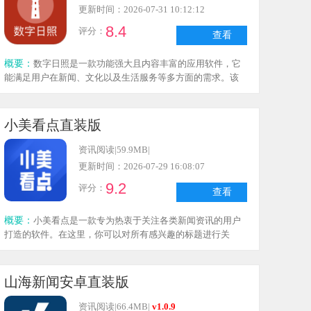
更新时间：2026-07-31 10:12:12
8.4
评分：
查看
概要：
数字日照是一款功能强大且内容丰富的应用软件，它
能满足用户在新闻、文化以及生活服务等多方面的需求。该
软件不仅为用户提供了便捷的信息获取途径，还通过整合各
类服务，提高了城市居民的生活品质，使每位用户都能享受
到优质的生活体验。
小美看点直装版
资讯阅读
|
59.9MB
|
更新时间：2026-07-29 16:08:07
9.2
评分：
查看
概要：
小美看点是一款专为热衷于关注各类新闻资讯的用户
打造的软件。在这里，你可以对所有感兴趣的标题进行关
注，系统会据此为你智能推送相关内容。平台还会通过图文
与视频结合的形式传递信息，让新闻浏览更具趣味性。此
外，使用过程中还有机会获得现金红包，用户只需每日签
山海新闻安卓直装版
到，就能领取更多福利和积分。有需要的用户不妨来体验一
下。
资讯阅读
|
66.4MB
|
v1.0.9