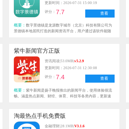
更新时间：2026-07-31 15:00:19
7.7
评分：
查看
概要：
数字景德镇是龙源数字城市（北京）科技有限公司为
景德镇本地居民打造的新闻资讯平台，用户通过该软件能随
时获取当地最新热门新闻与动态，平台信息每日准时更新，
涵盖社会新闻、文化活动及地方相关内容，所有资讯都会第
一时间推送给用户，让大家足不出户就能知晓身边事。
紫牛新闻官方正版
资讯阅读
|
53.0MB
|
v5.2.9
更新时间：2026-07-31 12:30:08
7.4
评分：
查看
概要：
紫牛新闻是扬子晚报推出的新闻平台，使用体验很流
畅。涵盖热点新闻、财经、体育、科技等各类内容，更新速
度非常快，全天24小时都能获取最新资讯。除了阅读文字报
道，还可以观看短视频和直播，内容形式丰富有趣。在这里
不仅能浏览新闻，还能与记者互动交流，或者在社区板块找
淘最热点手机免费版
到志同道合的朋友。
金融理财
|
28.1MB
|
V3.1.6