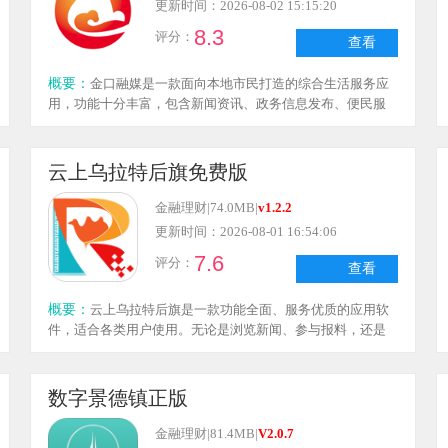
更新时间：2026-08-02 15:15:20
8.3
评分：
查看
概要：
金口融媒是一款面向本地市民打造的综合生活服务应
用，功能十分丰富，包含新闻资讯、政务信息发布、便民服
务等多个板块。用户通过它能随时掌握本地的新闻热点与各
类事件动态，还可以提出个人建议，同时借助软件完成水电
费缴纳、医保办理、就医预约等事项，充分满足了市民日常
云上乌拉特后旗免费版
生活中的各类需求。
金融理财
|
74.0MB
|
v1.2.2
更新时间：2026-08-01 16:54:06
7.6
评分：
查看
概要：
云上乌拉特后旗是一款功能全面、服务优质的应用软
件，适合各类用户使用。无论是浏览新闻、参与报料，还是
办理政务事务，用户都能在这个平台上找到所需的服务。通
过该软件的实时更新，用户不仅能够获取丰富的新闻资讯，
还能享受到便民服务带来的便利。
数字景德镇正版
金融理财
|
81.4MB
|
V2.0.7