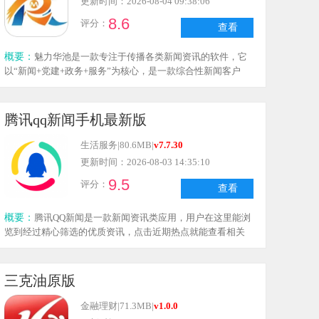
更新时间：2026-08-04 09:38:06
8.6
评分：
查看
概要：
魅力华池是一款专注于传播各类新闻资讯的软件，它
以“新闻+党建+政务+服务”为核心，是一款综合性新闻客户
端。该客户端既具备权威、理性、丰富的特点，又拥有生
动、活跃、周到的特质，能够更便捷、更立体、更全面地讲
述华池故事、传递华池声音、树立华池形象。用户可以通过
腾讯qq新闻手机最新版
类似看电视的方式获取实时播报的各类新闻资讯，同时，软
件还会实时推送政务新闻，让用户能够随时掌握与政务相关
生活服务
|
80.6MB
|
v7.7.30
的各类新闻资讯信息。
更新时间：2026-08-03 14:35:10
9.5
评分：
查看
概要：
腾讯QQ新闻是一款新闻资讯类应用，用户在这里能浏
览到经过精心筛选的优质资讯，点击近期热点就能查看相关
内容。此外，平台还提供了大量原创内容，有助于用户拓宽
知识面；其内容质量上乘，话题富有深度，能让用户随时随
地感知世界的动态。同时，腾讯QQ新闻还覆盖了多领域的资
三克油原版
讯，进一步丰富了用户的信息获取范围。
金融理财
|
71.3MB
|
v1.0.0