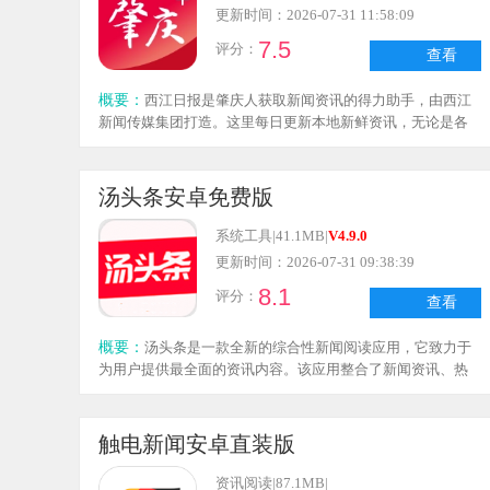
更新时间：2026-07-31 11:58:09
7.5
评分：
查看
概要：
西江日报是肇庆人获取新闻资讯的得力助手，由西江
新闻传媒集团打造。这里每日更新本地新鲜资讯，无论是各
类消息还是民生热点，都能让你第一时间掌握。除了文字新
闻，平台还提供视频报道，观看体验更为生动带感。遇到热
点话题时，你还能和其他网友交流讨论，互动氛围十分有
汤头条安卓免费版
趣。若想全面了解肇庆的大小事，选择它准没错，不仅更新
及时，内容也十分丰富。
系统工具
|
41.1MB
|
V4.9.0
更新时间：2026-07-31 09:38:39
8.1
评分：
查看
概要：
汤头条是一款全新的综合性新闻阅读应用，它致力于
为用户提供最全面的资讯内容。该应用整合了新闻资讯、热
点话题、娱乐八卦以及生活服务等多种信息，无论用户是想
了解国内外大事、追求时尚潮流，还是寻找生活小贴士，汤
头条都能满足需求。凭借独特的算法和个性化推荐系统，汤
触电新闻安卓直装版
头条能为每位用户带来量身定制的新闻体验。
资讯阅读
|
87.1MB
|