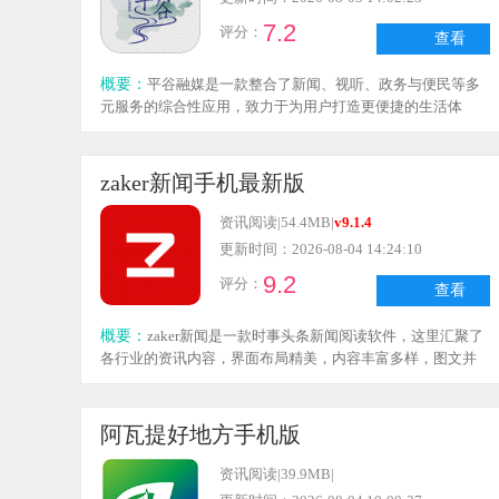
7.2
评分：
查看
概要：
平谷融媒是一款整合了新闻、视听、政务与便民等多
元服务的综合性应用，致力于为用户打造更便捷的生活体
验。在这里，你可以随时浏览丰富的新闻资讯，深入了解各
类动态，轻松掌握所需信息；还能通过电台、报纸及直播视
频等多种形式获取信息，直观清晰地了解感兴趣的内容，享
zaker新闻手机最新版
受贴心服务。此外，平台还提供了丰富的政务与生活服务功
能，让你足不出户就能完成事务查询与办理，轻松应对生活
资讯阅读
|
54.4MB
|
v9.1.4
琐事，提升生活幸福感。感兴趣的朋友，欢迎体验这款多媒
更新时间：2026-08-04 14:24:10
体新闻软件，开启更便捷的生活之旅！
9.2
评分：
查看
概要：
zaker新闻是一款时事头条新闻阅读软件，这里汇聚了
各行业的资讯内容，界面布局精美，内容丰富多样，图文并
茂的高质量文章能带来沉浸式阅读体验，还能从多个角度解
读各类事件，更有超多频道可供订阅，有需要的伙伴可以使
用哦。
阿瓦提好地方手机版
资讯阅读
|
39.9MB
|