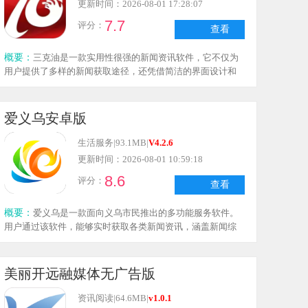
更新时间：2026-08-01 17:28:07
7.7
评分：
查看
概要：
三克油是一款实用性很强的新闻资讯软件，它不仅为
用户提供了多样的新闻获取途径，还凭借简洁的界面设计和
实时更新功能，优化了用户的使用体验，同时实时更新功能
能保证用户获取的新闻信息始终及时，助力用户紧跟时代潮
流。
爱义乌安卓版
生活服务
|
93.1MB
|
V4.2.6
更新时间：2026-08-01 10:59:18
8.6
评分：
查看
概要：
爱义乌是一款面向义乌市民推出的多功能服务软件。
用户通过该软件，能够实时获取各类新闻资讯，涵盖新闻综
合频道、商贸频道、公共文艺频道以及两个广播频率的直播
内容，助力用户及时了解市区动态。此外，软件还配备了丰
富的便民服务功能，用户可借助它查询医保、社保、公积金
美丽开远融媒体无广告版
等信息，也能完成医院挂号、水电费缴纳等日常生活所需的
服务，为市民生活带来便利。
资讯阅读
|
64.6MB
|
v1.0.1