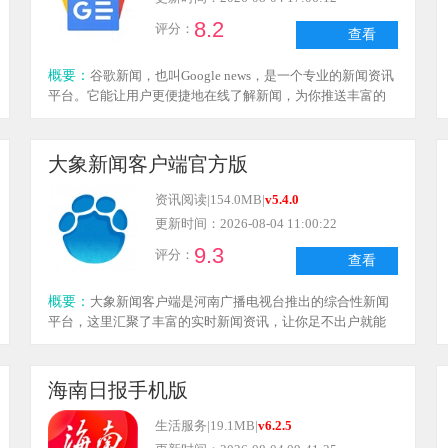
8.2
评分：
查看
概要：
谷歌新闻，也叫Google news，是一个专业的新闻资讯
平台。它能让用户更便捷地在线了解新闻，为你推送丰富的
新闻资讯信息，让你可以安心地在线获取新闻内容。同时，
它还会实时推送热点新闻，帮助用户轻松在线阅读新闻资
讯，为你带来超多精彩内容。
大象新闻客户端官方版
资讯阅读
|
154.0MB
|
v5.4.0
更新时间：2026-08-04 11:00:22
9.3
评分：
查看
概要：
大象新闻客户端是河南广播电视台推出的综合性新闻
平台，这里汇聚了丰富的实时新闻资讯，让你足不出户就能
了解各类新闻事件的来龙去脉与真实情况。平台还融入了全
新的AI技术，“象小AI”能为你解答各种疑问，沟通时语音和文
字可以自由切换选择。有需要的朋友，欢迎使用哦。
海南日报手机版
生活服务
|
19.1MB
|
v6.2.5