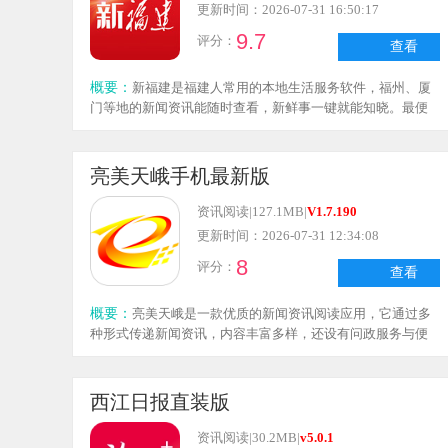
更新时间：2026-07-31 16:50:17
9.7
评分：
查看
概要：
新福建是福建人常用的本地生活服务软件，福州、厦
门等地的新闻资讯能随时查看，新鲜事一键就能知晓。最便
捷的是可以查询当地政务信息，办事指南等内容十分全面。
软件会根据定位精准推送所在地区的新闻，实用性很强，出
门在外也能轻松了解家乡动态。想要掌握福建各类大小事，
亮美天峨手机最新版
下载这款软件就对了。
资讯阅读
|
127.1MB
|
V1.7.190
更新时间：2026-07-31 12:34:08
8
评分：
查看
概要：
亮美天峨是一款优质的新闻资讯阅读应用，它通过多
种形式传递新闻资讯，内容丰富多样，还设有问政服务与便
民服务板块，致力于为用户打造便捷的信息获取与生活服务
平台。应用界面包含首页、视讯、便民服务、融媒矩阵、我
的等功能分区，能帮助用户迅速定位所需服务。
西江日报直装版
资讯阅读
|
30.2MB
|
v5.0.1