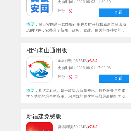
更新时间：2026-08-03 11:30:10
畅；感兴趣的朋友不妨来本站体验一番，满足你的个性化使
9
评分：
用需求！
查看
概要：
冀云安国是一款能够让用户及时获取权威新闻资讯动
态的软件，它整合了新闻、政务、党建、便民等多种功能，
既聚焦本地热点，也关注国内外热点事件，为用户提供全面
的信息服务和生活便利。同时，该软件还配备了互动参与、
个性化推荐等功能，致力于打造一个集信息获取与生活服务
相约老山通用版
于一体的综合性移动应用。
金融理财
|
96.5MB
|
v3.3.2
更新时间：2026-08-01 17:02:08
9.2
评分：
查看
概要：
相约老山App是一款集合新闻资讯、政务服务与党建
学习功能的综合型应用。用户既能在这里获取最新的新闻动
态，也能便捷办理各类政务事务，平台还会实时推送丰富的
头条新闻，方便用户随时在线浏览，及时掌握重要时事，确
保大家都能第一时间了解最新资讯。
新福建免费版
资讯阅读
|
59.2MB
|
v7.6.0