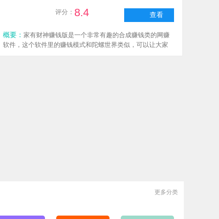
8.4
评分：
查看
概要：
家有财神赚钱版是一个非常有趣的合成赚钱类的网赚
软件，这个软件里的赚钱模式和陀螺世界类似，可以让大家
在玩游戏的同时就可以获得很多的零花钱，每天完成任务奖
励就到账，喜欢合成赚钱的网赚方式，那就来下载家有财神
赚钱版这个软件体验一下吧！
更多分类