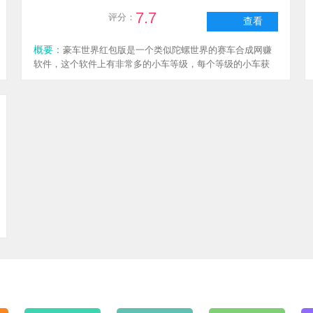
7.7
评分：
查看
概要：
豪车世界红包版是一个类似陀螺世界的赛车合成网赚
软件，这个软件上有非常多的小车等级，每个等级的小车获
得的收益都是不一样的，这个网赚软件刚刚上线，现在完全
不需要投资，每天大家空闲时间玩玩就能赚到很多的零花
钱，感兴趣的话来下载豪车世界红包版这个软件体验一下
吧！