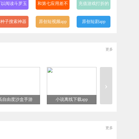
可以阅读斗罗玉
和第七应用差不
充值游戏打折的
转漫画的软件
多的软件
app
bt种子搜索神器
原创短视频app
原创短剧app
引擎
不收费的视频交
bt最佳磁力搜索
最简单好用的搜
更多
友软件
引擎
索引擎
不收费的同城约
原创短剧剪辑软
免费的格式转换
会软件大全
件
软件
›
高自由度沙盒手游
小说离线下载app
星际战甲版本
更多