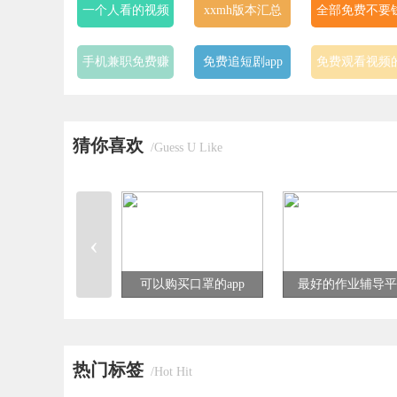
一个人看的视频
xxmh版本汇总
全部免费不要
全免费app
的视频app
手机兼职免费赚
免费追短剧app
免费观看视频
钱一单一结的软
软件
免费ps大片调色
爆款短剧app
bt磁力最好用
件
猜你喜欢
视频软件大全
磁力搜索器
/Guess U Like
同城约战免费聊
正规免费短视频
24小时免费观
天app
大全
完整视频app
‹
可以购买口罩的app
最好的作业辅导平
热门标签
/Hot Hit