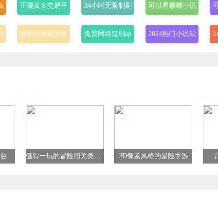
钱
正规黄金交易平
24小时无限制刷
可以看嘿嘿小说
台app排行榜
任务的网赚app
的app
的
赚钱比较快的看
免费网络短剧ap
2024热门小说软
新闻赚钱的软件
p
件
的
追时代少年团的
lanzous软件库分
最近最新免费手
软件
享合集
机中文软件大全
看
一对一私密视频
奇异社区app版
分享软件合集
交友app
本大全
(每天更新)
台
值得一玩的冒险闯关类游戏
2D像素风格的冒险手游