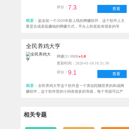
7.3
评分：
查看
概要：
盗金鼠一个2020年新上线的网赚软件，这个软件上主
要是合成老鼠赚钱的网赚方式，平台上的老鼠有很多的等
级，每个等级对应的收益也是不一样的，每天大家在平台上
完成任务还可以获得很多的收益奖励，这个网赚项目完全不
需要投资，感兴趣就来下载盗金鼠试试吧！
全民养鸡大亨
网赚
|
31.9MB
|
v1.0
更新时间：2020-01-16 10:51:50
9.1
评分：
查看
概要：
全民养鸡大亨这个软件是一个类似陀螺世界的和成网
赚软件，这个软件里的小鸡有很多的等级，每个等级可以产
生的收益是不一样的，这个网赚软件里不需要投资，下载注
册就可以获得平台给的小鸡奖励，现在推广好友也能获得很
多的收益，所以大家感兴趣的话来下载全民养鸡大亨这个软
相关专题
件看看吧！