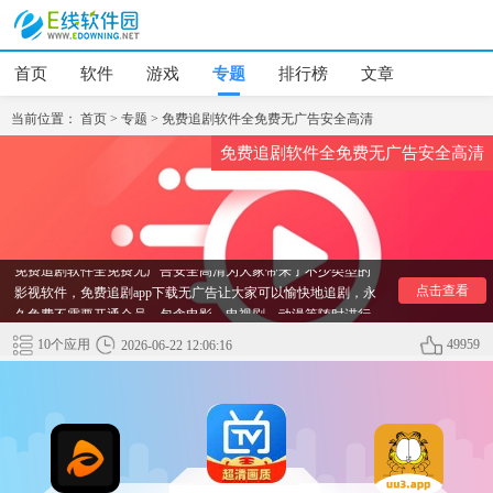
首页
软件
游戏
专题
排行榜
文章
当前位置：
首页
>
专题
>
免费追剧软件全免费无广告安全高清
免费追剧软件全免费无广告安全高清
免费追剧软件全免费无广告安全高清为大家带来了不少类型的
影视软件，免费追剧app下载无广告让大家可以愉快地追剧，永
点击查看
久免费不需要开通会员，包含电影、电视剧、动漫等随时进行
观看，一键轻松追剧相当方便，想要免费追剧的朋友快来下载
10个应用
49959
2026-06-22 12:06:16
试试吧。