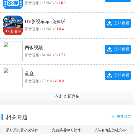
影音视频 / 15.0MB /
v1.6.3
DV影视车app免费版
立即查看
影音视频 / 21.0MB /
1.0.4
西饭视频
立即查看
影音视频 / 64.1MB /
v1.7.1
蓝盒
立即查看
影音视频 / 7.2MB /
v2.0.0
点击查看更多
相关专题
更多分类
最好用的看小说软件
免费英语学习软件
以兴趣为主的社交app