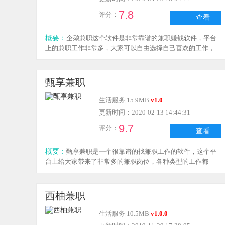
7.8
评分：
查看
概要：
企鹅兼职这个软件是非常靠谱的兼职赚钱软件，平台
上的兼职工作非常多，大家可以自由选择自己喜欢的工作，
平台上无论线上还是线下的兼职工作这个平台上都有，而且
很多都支持工资日结，大家有需要的话来下载企鹅兼职这个
软件试试吧！
甄享兼职
生活服务
|
15.9MB
|
v1.0
更新时间：2020-02-13 14:44:31
9.7
评分：
查看
概要：
甄享兼职是一个很靠谱的找兼职工作的软件，这个平
台上给大家带来了非常多的兼职岗位，各种类型的工作都
有，你可以直接在平台上进行工作岗位的搜索，遇到喜欢的
工作可以直接和用人单位进行沟通，如果你正好想找兼职，
那就来下载甄享兼职试试吧！
西柚兼职
生活服务
|
10.5MB
|
v1.0.0