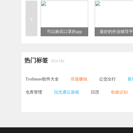
天app
大全
完整视频app
‹
可以购买口罩的app
最好的作业辅导平
热门标签
/Hot Hit
Trollstore软件大全
答题赚钱
公交出行
新
仓库管理
玩光遇云游戏
日历
歌曲识别