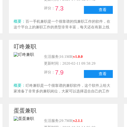
7.3
评分：
查看
概要：
百一手机兼职是一个很靠谱的找兼职工作的软件，在
这个平台上的兼职工作的类型非常丰富，每天还在有新上线
的兼职工作岗位，大家可以和自己喜欢的工作的招聘方进行
在线沟通，所有工作都是真实的，也不需要缴纳任何的费
用，需要的话来下载百一手机兼职这个软件试试吧！
叮咚兼职
生活服务
|
16.1MB
|
v1.0.0
更新时间：2020-02-11 09:58:29
7.9
评分：
查看
概要：
叮咚兼职是一个很靠谱的兼职软件，这个软件上给大
家准备了非常多的兼职岗位，大家可以选择适合自己的工作
和用人单位进行沟通，里面的兼职都是日结工资的，工作的
类型也是多种多样，感兴趣的话来下载叮咚兼职这个软件体
验一下吧！
蛋蛋兼职
生活服务
|
29.7MB
|
v2.1.1