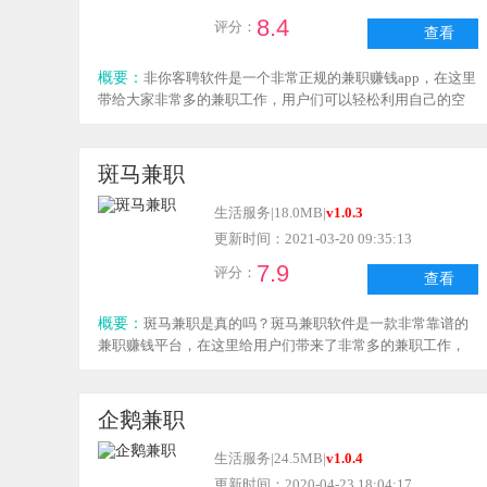
8.4
评分：
查看
概要：
非你客聘软件是一个非常正规的兼职赚钱app，在这里
带给大家非常多的兼职工作，用户们可以轻松利用自己的空
闲时间来完成，平台的兼职工作有适合宝妈的，有适合学生
党的，全部都很靠谱，如果你想要兼职赚钱就快来下载非你
客聘app试试吧！
斑马兼职
生活服务
|
18.0MB
|
v1.0.3
更新时间：2021-03-20 09:35:13
7.9
评分：
查看
概要：
斑马兼职是真的吗？斑马兼职软件是一款非常靠谱的
兼职赚钱平台，在这里给用户们带来了非常多的兼职工作，
里面每个兼职都是经过安全审核的，包含的兼职工作的类型
非常齐全，大家有兼职需求的话就来下载斑马兼职软件试试
吧！
企鹅兼职
生活服务
|
24.5MB
|
v1.0.4
更新时间：2020-04-23 18:04:17