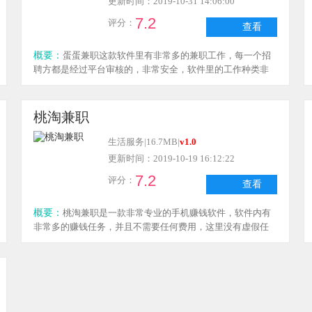
更新时间：2019-10-31 14:06:00
7.2
评分：
查看
概要：
蛋蛋兼职这款软件里有非常多的兼职工作，每一个招
聘方都是经过平台审核的，非常安全，软件里的工作种类非
常多，非常适合放假想要做兼职的学生，输入自己想要的工
作类型，系统会自动为你匹配合适的工作，喜欢蛋蛋兼职这
款软件的用户快来下载吧！
桃淘兼职
生活服务
|
16.7MB
|
v1.0
更新时间：2019-10-19 16:12:22
7.2
评分：
查看
概要：
桃淘兼职是一款非常专业的手机赚钱软件，软件内有
非常多的赚钱任务，并且不需要任何费用，这里没有虚假任
务，用户可以放心，操作非常简单，只需要一部手机随时随
地都可以赚钱，非常的方便，喜欢桃淘兼职这款软件的朋友
快来下载吧!