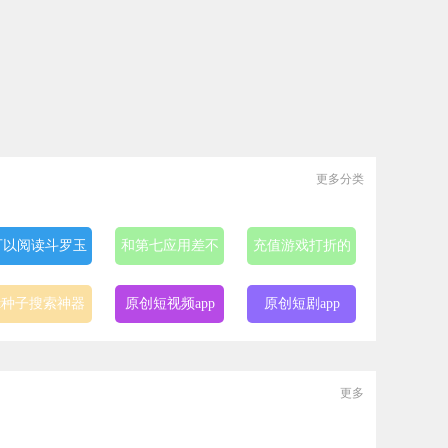
更多分类
可以阅读斗罗玉
和第七应用差不
充值游戏打折的
转漫画的软件
多的软件
app
bt种子搜索神器
原创短视频app
原创短剧app
引擎
不收费的视频交
bt最佳磁力搜索
最简单好用的搜
更多
友软件
引擎
索引擎
不收费的同城约
原创短剧剪辑软
免费的格式转换