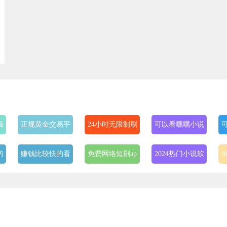
钱
正规黄金交易平
24小时无限制刷
可以看嘿嘿小说
台app排行榜
任务的网赚app
的app
的
赚钱比较快的看
免费网络短剧ap
2024热门小说软
新闻赚钱的软件
p
件
的
追时代少年团的
lanzous软件库分
最近最新免费手
软件
享合集
机中文软件大全
看
一对一私密视频
奇异社区app版
分享软件合集