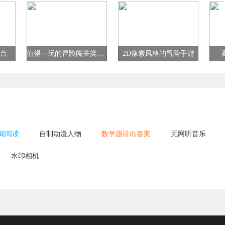
交友app
本大全
(每天更新)
台
值得一玩的冒险闯关类游戏
2D像素风格的冒险手游
闻阅读
自制动漫人物
数学题目出答案
无网听音乐
水印相机