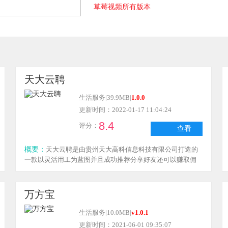
草莓视频所有版本
蕾丝视频app所有版本
天大云聘
生活服务
|
39.9MB
|
1.0.0
更新时间：2022-01-17 11:04:24
8.4
评分：
查看
概要：
天大云聘是由贵州天大高科信息科技有限公司打造的
一款以灵活用工为蓝图并且成功推荐分享好友还可以赚取佣
金福利，获得更好的就业资源，让你选择，帮你快速的找到
适合的职位.感兴趣的朋友可以来本站下载.。
万方宝
生活服务
|
10.0MB
|
v1.0.1
更新时间：2021-06-01 09:35:07