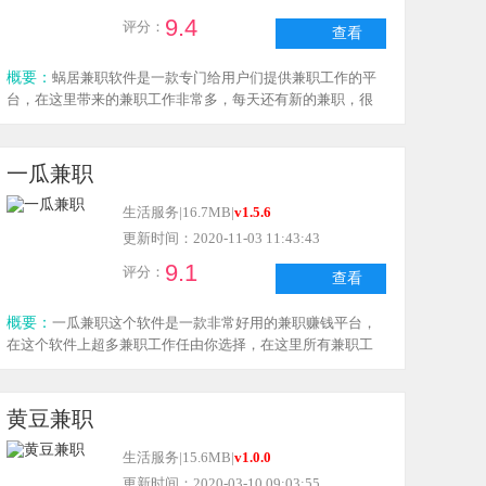
9.4
评分：
查看
概要：
蜗居兼职软件是一款专门给用户们提供兼职工作的平
台，在这里带来的兼职工作非常多，每天还有新的兼职，很
多兼职都支持工资日结，在这里带来的所有岗位都是非常安
全靠谱的，大家有需要来下载蜗居兼职软件了解一下吧！
一瓜兼职
生活服务
|
16.7MB
|
v1.5.6
更新时间：2020-11-03 11:43:43
9.1
评分：
查看
概要：
一瓜兼职这个软件是一款非常好用的兼职赚钱平台，
在这个软件上超多兼职工作任由你选择，在这里所有兼职工
作都非常的简单，线上线下的兼职都有，所有兼职工作都支
持工资日结，如果你喜欢兼职赚钱的话就来下载一瓜兼职app
了解一下吧！
黄豆兼职
生活服务
|
15.6MB
|
v1.0.0
更新时间：2020-03-10 09:03:55