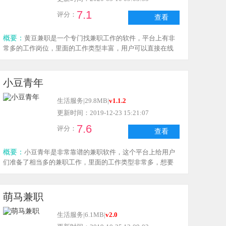
7.1
评分：
查看
概要：
黄豆兼职是一个专门找兼职工作的软件，平台上有非
常多的工作岗位，里面的工作类型丰富，用户可以直接在线
和用人单位进行沟通，很多的岗位都支持工作日结，所有用
人单位都是经过审核的，大家可以放心求职，需要黄豆兼职
这个软件就来下载吧！
小豆青年
生活服务
|
29.8MB
|
v1.1.2
更新时间：2019-12-23 15:21:07
7.6
评分：
查看
概要：
小豆青年是非常靠谱的兼职软件，这个平台上给用户
们准备了相当多的兼职工作，里面的工作类型非常多，想要
的工作在这里都可以找到，同时所有兼职工作不需要缴纳任
何费用，并且工资日结，想要兼职的用户快来下载小豆青年
这款软件看看吧！
萌马兼职
生活服务
|
6.1MB
|
v2.0