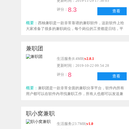
更新时间：2019-11-29 17:38:05
8.3
评分：
查看
概要：
西柚兼职是一款非常靠谱的兼职软件，这款软件上给
大家准备了很多的兼职岗位，每个岗位的工资都是日结，平
台上的用人单位都是经过审核的非常安全，并且这些兼职是
不需要任何费用的，如果你也想兼职，那就来下载西柚兼职
这款软件吧！
兼职团
生活服务
|
8.4MB
|
v2.0.1
更新时间：2019-10-22 09:54:28
8
评分：
查看
概要：
兼职团是一款非常全面的兼职分享平台，软件内所有
用户都可以在软件内寻找兼职工作，所有人也都可以发送兼
职招聘，但是兼职招聘需要认证，软件非常方便，你想做的
工作软件里都有，想找兼职的小伙伴就快来下载兼职团这款
软件吧！
职小窝兼职
生活服务
|
23.7MB
|
v1.0