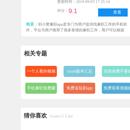
更新时间：2019-09-03 17:35:14
9.1
评分：
查看
概要：
职小窝兼职app是专门为用户提供找兼职工作的手机软
件，平台为用户推荐了很多靠谱的兼职工作，用户可以根据
自己的需求选择相应的工作，工作要求以及工资发放，平台
都写的非常详细，有需要的用户赶紧下载吧。
相关专题
一个人看的视频
xxmh版本汇总
全部免费不要
全免费app
的视频app
手机兼职免费赚
免费追短剧app
免费观看视频
钱一单一结的软
软件
免费ps大片调色
爆款短剧app
bt磁力最好用
件
猜你喜欢
视频软件大全
磁力搜索器
/Guess U Like
同城约战免费聊
正规免费短视频
24小时免费观