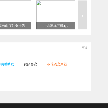
会软件大全
件
软件
›
高自由度沙盒手游
小说离线下载app
星际战甲版本
更多
哄睡助眠
视频会议
不花钱变声器