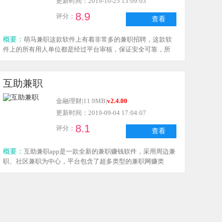
更新时间：2019-10-25 13:09:03
8.9
评分：
查看
概要：
萌马兼职这款软件上有着非常多的兼职招聘，这款软
件上的所有用人单位都是经过平台审核，保证安全可靠，所
有兼职保证不收取任何费用，用户想要干什么工作，只需要
输入关键字就可以一键搜索，非常方便，需要萌马兼职这款
软件的用户快来下载吧！
互助兼职
金融理财
|
11.9MB
|
v2.4.00
更新时间：2019-09-04 17:04:07
8.1
评分：
查看
概要：
互助兼职app是一款全新的兼职赚钱软件，采用周边兼
职、社区兼职为中心，平台包含了超多类型的兼职网赚类
型，一个信息透明、公平公正、简单便捷的兼职工作服务平
台，不仅可以兼职还可进行找工作，感兴趣的小伙伴快来下
载吧!!