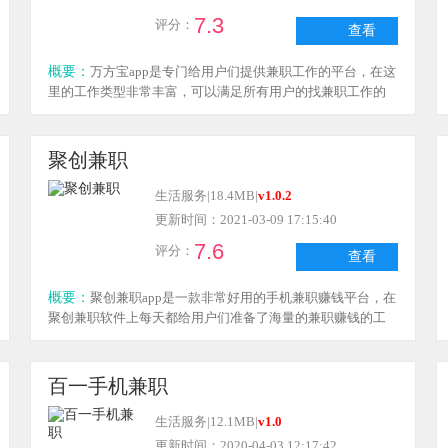
7.3
评分：
查看
概要：
万方宝app是专门给用户们提供兼职工作的平台，在这
里的工作类型非常丰富，可以满足所有用户的找兼职工作的
需求，很多兼职工作都支持工资日结，在这里没有风险，可
以帮助用户们更便捷的找工作，大家有需要来下载万方宝app
试试吧！
聚创兼职
生活服务
|
18.4MB
|
v1.0.2
更新时间：2021-03-09 17:15:40
7.6
评分：
查看
概要：
聚创兼职app是一款非常好用的手机兼职赚钱平台，在
聚创兼职软件上每天都给用户们准备了海量的兼职赚钱的工
作，有线上的兼职赚钱还有线下的兼职工作，里面的很多兼
职都支持工资日结，有需要的话来下载聚创兼职app试试吧！
百一手机兼职
生活服务
|
12.1MB
|
v1.0
更新时间：2020-04-03 12:17:42