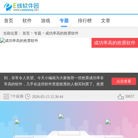
首页
软件
游戏
专题
排行榜
文章
当前位置：
首页
>
专题
>
成功率高的抢票软件
成功率高的抢票软件
有那些抢票成功率高软件？眼看就要过年了，但是过年高峰期
买票非常难买，想要买到一张票，还得靠各种各样的抢票方
式，但是很多抢票方式都是假的，有的票抢了很多遍都抢不
到，非常令人失望。今天小编就为大家推荐一些抢票成功率非
点击查看
常高的软件，几乎在这些软件里面抢票的人都买到票了。抢票
非常的快速简单，还在担心买不到票的朋友一定要下载这些软
件试试了！
7个应用
50657
2026-05-15 12:36:44