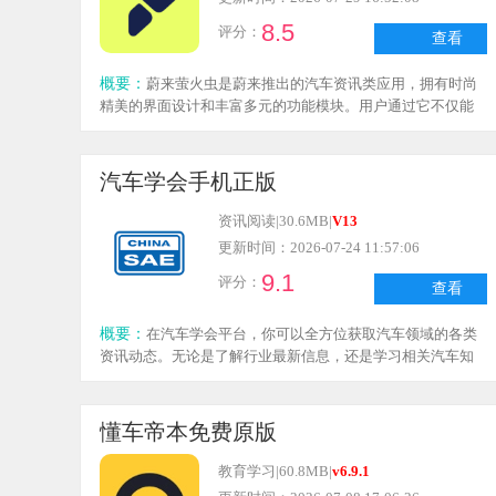
8.5
评分：
查看
概要：
蔚来萤火虫是蔚来推出的汽车资讯类应用，拥有时尚
精美的界面设计和丰富多元的功能模块。用户通过它不仅能
随时观看汽车发布会的直播与回放，还能报名参与线下活
动；此外，大家可以在社区板块与其他用户交流互动，参考
他人的购车心得来做出购车决策。对这款应用感兴趣的朋
汽车学会手机正版
友，不妨赶紧体验一下吧。
资讯阅读
|
30.6MB
|
V13
更新时间：2026-07-24 11:57:06
9.1
评分：
查看
概要：
在汽车学会平台，你可以全方位获取汽车领域的各类
资讯动态。无论是了解行业最新信息，还是学习相关汽车知
识，都能在这里找到对应的专题内容。这为希望提升汽车知
识储备的用户，提供了一个便捷的信息获取渠道。
懂车帝本免费原版
教育学习
|
60.8MB
|
v6.9.1