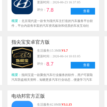
更新时间：2026-06-23 16:37:05
7.8
评分：
查看
概要：
北京现代是一款专为现代车主打造的汽车服务平台软
件，平台内设有丰富的汽车资讯板块和优质的车友互动社
区，用户可在软件中快速获取一手新车信息，同时享受看
车、选车、养车、聊车的全方位服务。此外，软件还支持实
时查看爱车位置及详细行驶数据，有需要的用户可在本站下
指尖宝安卓官方版
载使用。
生活服务
|
15.3MB
|
V1.7
更新时间：2026-06-14 10:03:05
8.7
评分：
查看
概要：
指间宝是一款聚焦汽车行业服务的软件，用户可获取
汽车防盗相关资料，知晓更多汽车行业动态，便捷学习汽车
维保技巧以提升工作能力；同时还能与其他用户在线互动交
流，共同探讨各类行业话题，轻松查找汽车防盗资料并学习
更多知识。
电动邦官方正版
生活服务
|
62.8MB
|
V3.1.15