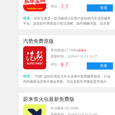
7.7
评分：
查看
概要：
买车宝典是一款功能强大且用户友好的汽车信息服务
平台。这款软件界面设计简洁清晰，操作顺畅无阻，信息更
新十分及时，特别是实时的汽车报价和丰富的资讯内容，能
助力用户在购车过程中做出明智的决策。尤为关键的是其车
友社区，用户在购车前就能查看现有车主分享的更多建议与
汽势免费原版
经验，从而更好地挑选出适合自己的汽车。
资讯阅读
|
17.7MB
|
v2.6.3
更新时间：2026-07-31 13:33:07
9.7
评分：
查看
概要：
“汽势”这款应用在汽车从业者中使用频率很高，行业
内的最新动态每天都会更新。无论是新车评测还是市场分
析，各类内容都很齐全，而且分类清晰，查找起来十分便
捷。遇到感兴趣的话题，还能和同行们交流讨论，分享彼此
的观点。它的界面设计简洁大方，没有多余的花哨元素，操
蔚来萤火虫最新免费版
作起来非常顺手。对于关注汽车行业的人来说，安装一个“汽
势”，无论是查询资讯还是了解市场行情都很方便，确实是一
生活服务
|
102.0MB
|
款实用的工具。
更新时间：2026-07-29 16:52:08