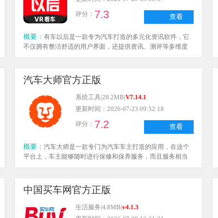
7.3
评分：
查看
概要：
有车以后是一款专为汽车打造的多元化资讯软件，它
不仅拥有整洁舒适的用户界面，还提供资讯、测评等多维度
内容，为大家带来更实用的买车指导。在软件里，遇到心仪
的车型，你可以直接通过VR功能从多个角度沉浸式体验，之
后还能在社交群里和其他用户交流心得。对这款软件感兴趣
汽车大师官方正版
的小伙伴，赶紧来体验吧！
系统工具
|
28.2MB
|
V7.14.1
更新时间：2026-07-23 09:52:18
7.2
评分：
查看
概要：
汽车大师是一款专门为汽车车主打造的应用，在这个
平台上，车主能够随时进行保修和保养服务，而且服务相当
专业。另外，车主还可以在这里获取到各类汽车相关的新闻
资讯，像车价动态、新车上市信息等。你也能通过该平台与
其他用户互动交流，目前已有不少车主在使用这款软件，赶
中国买车网官方正版
紧来体验一下吧。
生活服务
|
4.8MB
|
v4.1.3