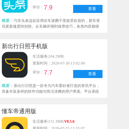
7.9
评分：
查看
概要：
汽车头条这款应用在车迷圈子里挺受欢迎的，新车资
讯更新速度特别快。从车辆评测到保养技巧，各类内容都很
齐全，查询车型报价也十分便捷。像驾考指南这类实用内容
也有不少，平时没事看看能学到不少知识。界面设计清爽简
洁，浏览起来不会觉得眼睛累。喜欢汽车的朋友可以安装一
新出行日照手机版
个，不管是查资料还是看新闻都很顺手，确实挺实用的。
生活服务
|
104.2MB
|
更新时间：2026-07-30 13:02:09
7.7
评分：
查看
概要：
新出行日照是一款专为汽车爱好者打造的资讯平台，
具备丰富多样的软件功能与简洁清爽的用户界面。平台系统
为用户提供了海量的汽车资讯及配置详情，大家可根据自身
喜好进行查询了解；而有购车计划的用户，还能随时查看实
时车价，以便以更优惠的价格购入心仪车辆。
懂车帝通用版
生活服务
|
151.3MB
|
V8.5.6
更新时间：2026-07-25 13:35:07