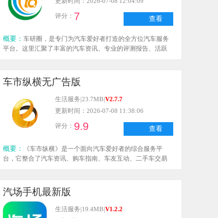
更新时间：2026-07-08 12:04:09
7
评分：
查看
概要：
车研圈，是专门为汽车爱好者打造的全方位汽车服务
平台。这里汇聚了丰富的汽车资讯、专业的评测报告、活跃
的车主交流，还有一站式的汽车服务。不管你是刚接触汽车
的新手，还是经验丰富的资深玩家，车研圈都能满足你对汽
车的所有好奇和需求。
车市纵横无广告版
生活服务
|
23.7MB
|
V2.7.7
更新时间：2026-07-08 11:38:06
9.9
评分：
查看
概要：
《车市纵横》是一个面向汽车爱好者的综合服务平
台，它整合了汽车资讯、购车指南、车友互动、二手车交易
等多种功能。用户能够借助这个平台便捷地了解汽车行业的
最新动态，查看各类车型的详细信息，还能参与到互动交流
中，从而享受到一站式的汽车生活服务。
汽场手机最新版
生活服务
|
19.4MB
|
V1.2.2