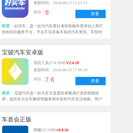
车故事，找到更多乐趣！
更新时间：2026-06-23 13:23:13
8
评分：
查看
概要：
好买车，是一款为汽车爱好者和有购车需求的人群打
造的综合服务平台。平台不仅具备丰富的汽车资讯、车型对
比、价格查询等实用功能，还能助力用户更轻松地达成购车
目标。借助好买车，用户可以随时了解汽车市场的最新动
态，体验便捷高效的购车服务。
宝骏汽车安卓版
系统工具
|
374.5MB
|
V2.4.20
更新时间：2026-06-13 17:09:30
7.6
评分：
查看
概要：
宝骏汽车是一款为车主及爱好者量身打造的智能应
用，提供全方位车辆管理服务和丰富的汽车生活体验。用户
可享受试驾预约、车型配置查看、模拟试驾等便捷服务。此
外，还具备资讯发布和VR看车功能，让无法亲临4S店的车主
也能全面了解车辆信息。
车首会正版
网赚
|
23.2MB
|
v0.0.56