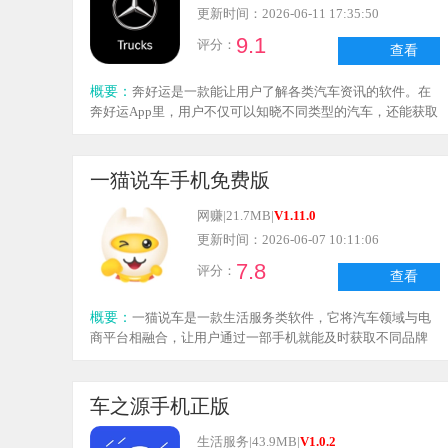
更新时间：2026-06-11 17:35:50
9.1
评分：
查看
概要：
奔好运是一款能让用户了解各类汽车资讯的软件。在
奔好运App里，用户不仅可以知晓不同类型的汽车，还能获取
汽车保养与服务相关内容。大家可以根据自身需求进行选
择，操作十分便捷。此外，它还能帮助用户一键获取车辆报
价信息，方便随时购车。
一猫说车手机免费版
网赚
|
21.7MB
|
V1.11.0
更新时间：2026-06-07 10:11:06
7.8
评分：
查看
概要：
一猫说车是一款生活服务类软件，它将汽车领域与电
商平台相融合，让用户通过一部手机就能及时获取不同品牌
的汽车资讯。用户不仅能看到明码标价的车辆信息，还能参
与一猫说车推出的优惠活动，这有助于许多购车用户以更低
的价格买到配置更高的汽车。在购车过程中，用户既可以前
车之源手机正版
往线下门店进行实地体验，也能通过软件在线上体验相关服
务。
生活服务
|
43.9MB
|
V1.0.2