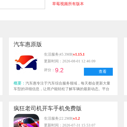
草莓视频所有版本
蕾丝视频app所有版本
汽车惠原版
生活服务
|
45.3MB
|
v1.15.1
更新时间：2026-08-01 12:46:09
9.2
评分：
查看
概要：
汽车惠专注于汽车综合服务领域，每天都会更新大量
车型的详细信息，让用户能轻松了解车辆的最新动态。平台
支持养护服务的预约功能，同时也为车友们提供了在线交流
的空间，方便大家探讨不同汽车品牌的优缺点。此外，还提
供车型、性能、配置等多方面的对比，并且有车主的真实评
疯狂老司机开车手机免费版
价作为参考，帮助购车者更深入地了解心仪车型，从而打造
出省心、便捷的购车体验。
生活服务
|
22.2MB
|
v1.2
更新时间：2026-07-31 15:53:07