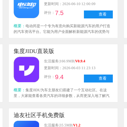
更新时间：2026-06-10 12:00:09
7.5
评分：
查看
概要：
电动邦是一个专为有意向购买新能源汽车的用户打造
的汽车资讯平台。它能为用户全面解析新能源汽车的优势与
不足，帮助用户在购车时获取更充分的信息，感兴趣的用户
可别错过。
集度JIDU直装版
生活服务
|
166.9MB
|
V0.9.4
更新时间：2026-06-03 11:23:13
9.4
评分：
查看
概要：
集度JIDU为车主朋友们搭建了一个互动社区。在这
里，大家能查看各类汽车的详细参数，从而更深入地了解汽
车。社区里还会不定期赠送汽车配件，要是有需要，也可以
在这里选购商品，让爱车焕然一新、更加耐用。快来体验这
款软件吧！
迪友社区手机免费版
生活服务
|
35.5MB
|
V1.2