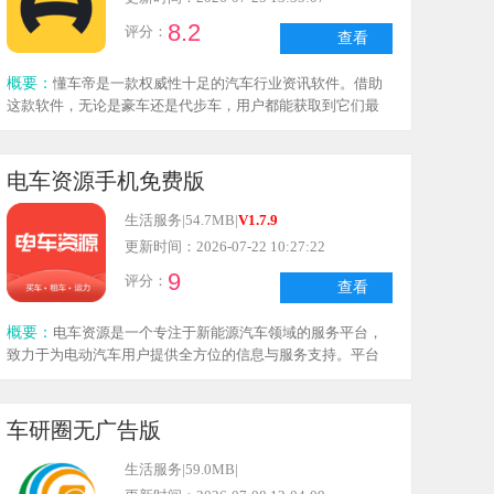
8.2
评分：
查看
概要：
懂车帝是一款权威性十足的汽车行业资讯软件。借助
这款软件，无论是豪车还是代步车，用户都能获取到它们最
详尽的信息，像福特、大众、特斯拉、凯迪拉克、BBA、保
时捷、劳斯莱斯等品牌车型的相关内容都能了解到，能为你
购车做好充分准备。软件里用户可以在线提问并解决问题，
电车资源手机免费版
不少业界资深人士都会为你答疑解惑，近期有购车计划或者
打算买车的小伙伴可千万别错过这款软件！
生活服务
|
54.7MB
|
V1.7.9
更新时间：2026-07-22 10:27:22
9
评分：
查看
概要：
电车资源是一个专注于新能源汽车领域的服务平台，
致力于为电动汽车用户提供全方位的信息与服务支持。平台
不仅汇聚了海量的电动汽车新闻资讯，还配备了二手车交
易、司机社群互动、车型对比等多种实用功能，力求帮助用
户更深入地了解并高效使用新能源汽车。借助电车资源，用
车研圈无广告版
户能够便捷掌握电动汽车的市场动态、技术发展趋势以及相
关政策法规，从而为自身的购车、用车决策提供可靠依据。
生活服务
|
59.0MB
|