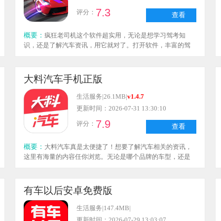
7.3
评分：
查看
概要：
疯狂老司机这个软件超实用，无论是想学习驾考知
识，还是了解汽车资讯，用它就对了。打开软件，丰富的驾
考题库即刻呈现，随时可以刷题备考。此外还有海量汽车资
讯，新车发布、保养技巧等内容，都能轻松查阅。不管是备
考学员还是汽车爱好者，这个软件都值得一试。
大料汽车手机正版
生活服务
|
26.1MB
|
v1.4.7
更新时间：2026-07-31 13:30:10
7.9
评分：
查看
概要：
大料汽车真是太便捷了！想要了解汽车相关的资讯，
这里有海量的内容任你浏览。无论是哪个品牌的车型，还是
详细的汽车参数，只要打开软件就能轻松查询到。一旦有新
品汽车上市，还会第一时间推送消息，确保你不会错过任何
新车动态。不管是汽车小白还是汽车爱好者，使用它都非常
有车以后安卓免费版
顺手，赶紧来体验吧。
生活服务
|
147.4MB
|
更新时间：2026-07-29 13:03:07