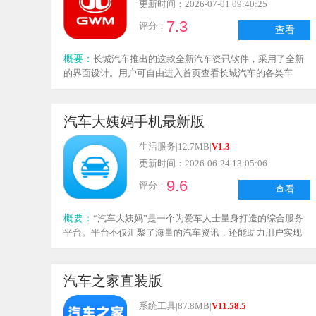
更新时间：2026-07-01 09:40:25
7.3
评分：
查看
概要：
长城汽车推出的这款全新汽车资讯软件，采用了全新
的界面设计。用户可自由进入首页查看长城汽车的各类车
型，还能随时关注汽车相关的信息与新闻动态，在线查询功
能让用户能随时随地获取所需内容，全面满足使用需求。此
外，软件支持在线搜索周边的长城经销商，方便用户轻松预
汽车大姨妈手机最新版
约订购汽车，享受优质的服务与体验。软件功能丰富、选项
多样，还支持多账号登录，用户可自由进入汽车论坛交流讨
生活服务
|
12.7MB
|
V1.3
论，也能轻松浏览各类汽车测评信息，欢迎有需求的用户使
更新时间：2026-06-24 13:05:06
用。
9.6
评分：
查看
概要：
“汽车大姨妈”是一个为爱车人士量身打造的综合服务
平台。平台不仅汇聚了海量的汽车资讯，还能助力用户实现
智能养车、一键预约维修服务，同时还有热闹的车友社区等
你来参与。不管你是刚接触汽车的新手，还是经验丰富的资
深玩家，都可以在这里找到专属于你的汽车生活乐趣。
汽车之家直装版
系统工具
|
87.8MB
|
V11.58.5