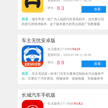
更新时间：2026-07-08 17:06:26
8.3
评分：
查看
概要：
懂车帝是一款广为人知的汽车资讯软件，这次要介绍
的是它的纯净版本。这个版本最大的亮点就是广告数量极
少，没有杂乱的推送和烦人的信息干扰，用户能轻松找到自
己感兴趣的内容。软件专注于提供专业的汽车资讯，平台上
入驻了大量汽车自媒体，用户刷新一下就能看到丰富多样的
车主无忧安卓版
汽车新闻。此外，用户还可以在感兴趣的新闻下方评论、点
赞，和其他车友一起交流车辆的优点。
生活服务
|
27.9MB
|
V4.25
更新时间：2026-07-08 11:58:06
8.9
评分：
查看
概要：
车主无忧是一款专门为车主量身定制的全方位服务平
台。它整合了汽车资讯、维修保养、道路救援、车险服务等
多种功能，力求为广大车主提供更便捷、更全面的汽车生活
服务，让车主们的出行更加安心无忧。
长城汽车手机版
生活服务
|
177.4MB
|
V1.9.2