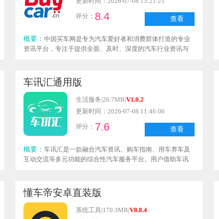
更新时间：2026-07-08 13:21:21
8.4
评分：
查看
概要：
中国买车网是专为汽车爱好者和消费群体打造的专业
资讯平台，专注于提供全面、及时、深度的汽车行业资讯与
产品信息。作为国内覆盖范围广泛且内容专业的平台之一，
它既能帮助用户每日掌握车市动态、新车发布及技术解析，
又具备便捷的收藏与分享功能，方便用户进行知识管理和社
车讯汇通用版
会化传播。
生活服务
|
26.7MB
|
V1.0.2
更新时间：2026-07-08 11:46:06
7.6
评分：
查看
概要：
车讯汇是一款融合汽车资讯、购车指南、用车养车及
互动交流等多元功能的综合性汽车服务平台。用户借助车讯
汇，能够及时了解汽车行业的最新动态，获取专业的购车指
导，还可以和其他车友分享交流用车心得，体验一站式的汽
车生活服务。
懂车帝安卓直装版
系统工具
|
170.3MB
|
V8.8.4