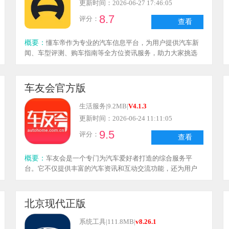
更新时间：2026-06-27 17:46:05
8.7
评分：
查看
概要：
懂车帝作为专业的汽车信息平台，为用户提供汽车新
闻、车型评测、购车指南等全方位资讯服务，助力大家挑选
到更合心意的车辆。在这里，你能及时掌握汽车动态与市场
趋势，查看各类车型的详细参数及报价，还能进行多车型对
比。感兴趣的朋友，快来懂车帝体验吧！
车友会官方版
生活服务
|
9.2MB
|
V4.1.3
更新时间：2026-06-24 11:11:05
9.5
评分：
查看
概要：
车友会是一个专门为汽车爱好者打造的综合服务平
台。它不仅提供丰富的汽车资讯和互动交流功能，还为用户
构建了一个分享驾驶乐趣、学习汽车知识的社区。借助车友
会，用户能够轻松找到志同道合的朋友，一起探索汽车的无
限魅力。
北京现代正版
系统工具
|
111.8MB
|
v8.26.1