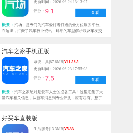
更新时间：2026-06-24 13:13:07
9.1
评分：
查看
概要：
汽场，是专门为汽车爱好者打造的全方位服务平台。
在这里，汇聚了汽车行业资讯、详细的车型解析以及车友交
流社区，用户可以随时随地了解汽车市场动态，享受一站式
的汽车生活体验。
汽车之家手机正版
系统工具
|
87.8MB
|
V11.58.5
更新时间：2026-06-23 17:55:08
7.5
评分：
查看
概要：
汽车之家绝对是爱车人士的必备工具！这里汇集了大
量汽车相关信息，从新车消息到专业评测，应有尽有。想了
解当下热门车型？这里的资讯实时更新！还有车主们的真实
评价，能帮你全面了解每款车的优缺点。打算买车？这里的
报价、优惠活动和经销商信息都很齐全，轻松对比选择。更
好买车直装版
有专业销售顾问在线解答疑问，让购车过程不再困惑。别忘
了还有活跃的社区，能和兴趣相投的车友交流，分享你的用
生活服务
|
13.3MB
|
V5.33