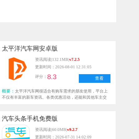
太平洋汽车网安卓版
资讯阅读
|
132.1MB
|
v7.2.5
更新时间：2026-08-01 12:31:05
8.3
评分：
查看
概要：
太平洋汽车网很适合有购车需求的朋友使用，平台上
不仅有丰富的新车资讯、各类优惠活动，还能和其他车主交
流互动。每天都会更新大量汽车相关新闻，查询车型、对比
价格都十分便捷，能让你在购车时更有把握。全国各地4S店
的实时报价这里都能查到，还有专业顾问协助你寻找性价比
汽车头条手机免费版
高的车源。作为多年的老牌汽车网站，它的可靠性毋庸置
疑，买车前用它做功课，能帮你轻松辨别车辆的优劣。
资讯阅读
|
60.0MB
|
v9.2.7
更新时间：2026-07-31 14:02:09