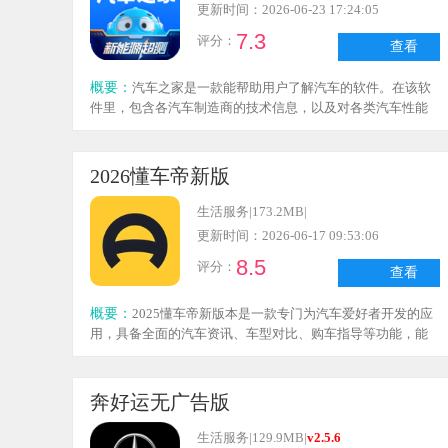
更新时间：2026-06-23 17:24:05
7.3
评分：
查看
概要：
汽车之家是一款能帮助用户了解汽车的软件。在该软
件里，包含各汽车制造商的技术信息，以及对各类汽车性能
的介绍。它还能辅助用户针对特定价位的汽车做出选择，具
备推荐功能。若你想获取汽车相关知识，这款软件会是个不
错的选择。
2026懂车帝新版
生活服务
|
173.2MB
|
更新时间：2026-06-17 09:53:06
8.5
评分：
查看
概要：
2025懂车帝新版本是一款专门为汽车爱好者开发的应
用，具备全面的汽车资讯、车型对比、购车指导等功能，能
帮助用户更深入地了解汽车市场，从而做出更明智的购车选
择。
奔好运无广告版
生活服务
|
129.9MB
|
v2.5.6