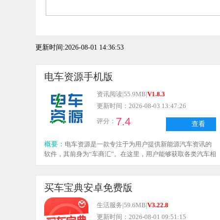
更新时间:2026-08-01 14:36:53
电车资源手机版
资讯阅读
|
55.9MB
|
V1.8.3
更新时间：2026-08-03 13:47:26
7.4
评分：
查看
概要：
电车资源是一款专注于为用户提供新能源汽车资讯的
软件，其前身为“车商汇”。在这里，用户能够获取各类汽车相
关信息，涵盖不同品牌、车型以及专业测评等内容，方便爱
车人士快速找到所需信息。对于有购车需求的用户，也可通
过该软件搜索相关信息，只需输入目标车辆名称，就能迅速
买车宝典安卓免费版
获取新车介绍、购车指南、用车技巧、相关视频等内容，同
时还有真实的评论区，用户可以查看网友对车辆的评价，让
生活服务
|
59.6MB
|
V3.22.8
购车过程更加顺畅，不再纠结。
更新时间：2026-08-01 09:51:15