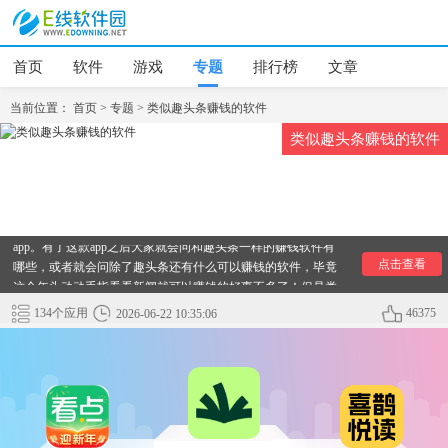
首页
软件
游戏
专题
排行榜
文章
当前位置：
首页
>
专题
>
类似趣头条赚钱的软件
类似趣头条赚钱的软件
趣头条相信大家都有所耳闻吧，最近很火的一款看新闻赚钱
app。有了这款app之后大家就会问和趣头条一样的赚钱软件有
哪些，或者就会问除了趣头条还有什么可以赚钱的软件，毕竟
点击查看
这个年头动动手指看看新闻就可以赚钱的好事不多了！但是类
似趣头条赚钱的软件还是非常多的。今天小编收集了非常多的
134个应用
46375
2026-06-22 10:35:06
跟趣头条很像的赚钱软件推荐给大家，这些软件都是非常的容
易赚到零花钱，都是在里面阅读，看新闻，看各种资讯就可以
赚到很多佣金。里面的资讯都是非常新的。还可以丰富自己的
知识阅历！有需要的小伙伴们快来下载这些和趣头条一样的赚
钱软件吧！